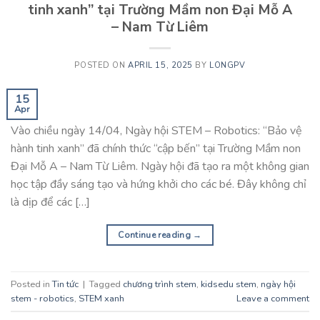
tinh xanh” tại Trường Mầm non Đại Mỗ A
– Nam Từ Liêm
POSTED ON
APRIL 15, 2025
BY
LONGPV
15
Apr
Vào chiều ngày 14/04, Ngày hội STEM – Robotics: “Bảo vệ
hành tinh xanh” đã chính thức “cập bến” tại Trường Mầm non
Đại Mỗ A – Nam Từ Liêm. Ngày hội đã tạo ra một không gian
học tập đầy sáng tạo và hứng khởi cho các bé. Đây không chỉ
là dịp để các […]
Continue reading
→
Posted in
Tin tức
|
Tagged
chương trình stem
,
kidsedu stem
,
ngày hội
stem - robotics
,
STEM xanh
Leave a comment