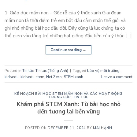
1. Giáo dục mầm non – Gốc rễ của ý thức xanh Giai đoạn
mầm non là thời điểm trẻ em bắt đầu cảm nhận thế giới và
ghi nhớ những bài học đầu đời. Đây cũng là lúc chúng ta có
thể gieo vào lòng trẻ những hạt giống đầu tiên của ý thức […]
Continue reading
→
Posted in
Tin tức
,
Tin tức (Tiếng Anh)
|
Tagged
bảo vệ môi trường
,
kidsedu
,
kidsedu stem
,
Net Zero
,
STEM xanh
Leave a comment
KẾ HOẠCH BÀI HỌC STEM MẦM NON VÀ CÁC HOẠT ĐỘNG
TRONG LỚP
,
TIN TỨC
Khám phá STEM Xanh: Từ bài học nhỏ
đến tương lai bền vững
POSTED ON
DECEMBER 11, 2024
BY
MAI HẠNH