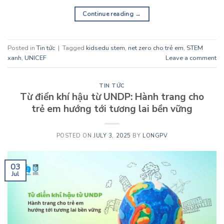
Continue reading
→
Posted in
Tin tức
|
Tagged
kidsedu stem
,
net zero cho trẻ em
,
STEM
xanh
,
UNICEF
Leave a comment
TIN TỨC
Từ điển khí hậu từ UNDP: Hành trang cho
trẻ em hướng tới tương lai bền vững
POSTED ON
JULY 3, 2025
BY
LONGPV
03
Jul