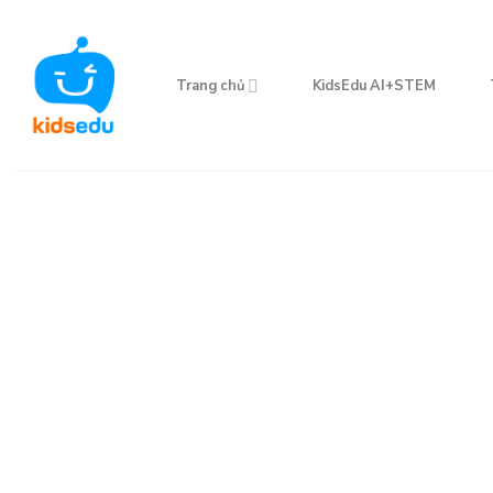
Skip
to
content
Trang chủ
KidsEdu AI+STEM