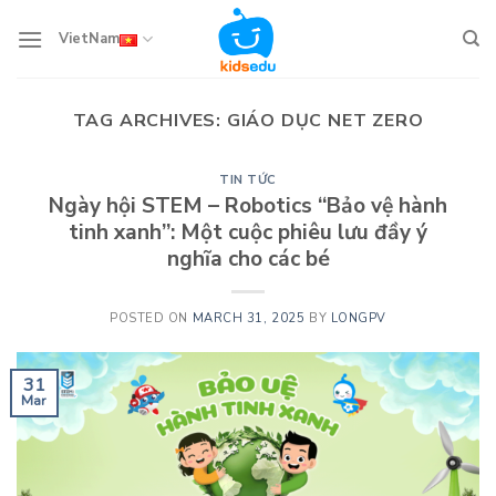
Skip
to
VietNam
content
TAG ARCHIVES:
GIÁO DỤC NET ZERO
TIN TỨC
Ngày hội STEM – Robotics “Bảo vệ hành
tinh xanh”: Một cuộc phiêu lưu đầy ý
nghĩa cho các bé
POSTED ON
MARCH 31, 2025
BY
LONGPV
31
Mar