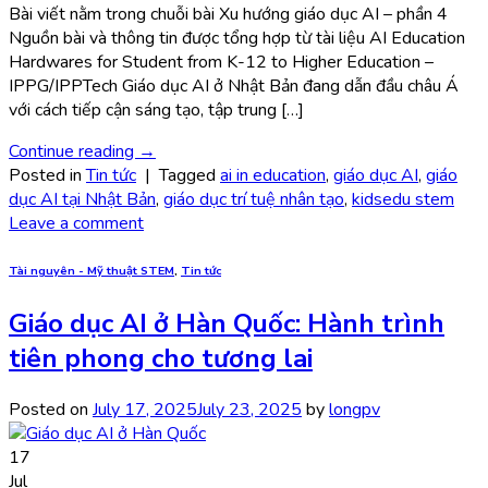
Bài viết nằm trong chuỗi bài Xu hướng giáo dục AI – phần 4
Nguồn bài và thông tin được tổng hợp từ tài liệu AI Education
Hardwares for Student from K-12 to Higher Education –
IPPG/IPPTech Giáo dục AI ở Nhật Bản đang dẫn đầu châu Á
với cách tiếp cận sáng tạo, tập trung […]
Continue reading
→
Posted in
Tin tức
|
Tagged
ai in education
,
giáo dục AI
,
giáo
dục AI tại Nhật Bản
,
giáo dục trí tuệ nhân tạo
,
kidsedu stem
Leave a comment
Tài nguyên - Mỹ thuật STEM
,
Tin tức
Giáo dục AI ở Hàn Quốc: Hành trình
tiên phong cho tương lai
Posted on
July 17, 2025
July 23, 2025
by
longpv
17
Jul