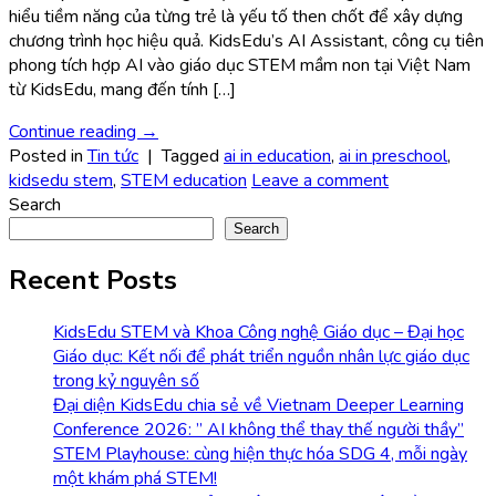
hiểu tiềm năng của từng trẻ là yếu tố then chốt để xây dựng
chương trình học hiệu quả. KidsEdu’s AI Assistant, công cụ tiên
phong tích hợp AI vào giáo dục STEM mầm non tại Việt Nam
từ KidsEdu, mang đến tính […]
Continue reading
→
Posted in
Tin tức
|
Tagged
ai in education
,
ai in preschool
,
kidsedu stem
,
STEM education
Leave a comment
Search
Search
Recent Posts
KidsEdu STEM và Khoa Công nghệ Giáo dục – Đại học
Giáo dục: Kết nối để phát triển nguồn nhân lực giáo dục
trong kỷ nguyên số
Đại diện KidsEdu chia sẻ về Vietnam Deeper Learning
Conference 2026: ” AI không thể thay thế người thầy”
STEM Playhouse: cùng hiện thực hóa SDG 4, mỗi ngày
một khám phá STEM!