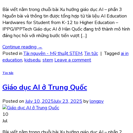
Bài viết nằm trong chuỗi bài Xu hướng giáo dục AI – phần 3
Nguồn bài và thông tin được tổng hợp từ tài liệu AI Education
Hardwares for Student from K-12 to Higher Education –
IPPG/IPPTech Giáo dục AI ở Hàn Quốc đang trở thành mô hình
đáng học hỏi với những bước tiến vượt […]
Continue reading
→
Posted in
Tài nguyên - Mỹ thuật STEM
,
Tin tức
|
Tagged
ai in
education
,
kidsedu
,
stem
Leave a comment
Tin tức
Giáo dục AI ở Trung Quốc
Posted on
July 10, 2025
July 23, 2025
by
longpv
10
Jul
Bài viết nằm trong chuỗi bài Xu hướng giáo dục AI – phần 2