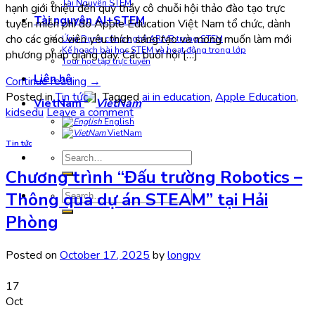
Tài Nguyên STEM
hạnh giới thiệu đến quý thầy cô chuỗi hội thảo đào tạo trực
Tài nguyên AI+STEM
tuyến miễn phí do Apple Education Việt Nam tổ chức, dành
cho các giáo viên yêu thích sáng tạo và mong muốn làm mới
Ứng Dụng công nghệ AR/VR trong STEM
Kế hoạch bài học STEM và hoạt động trong lớp
phương pháp giảng dạy. Các buổi hội […]
Tour học tập trực tuyến
Liên hệ
Continue reading
→
Posted in
Tin tức
|
Tagged
ai in education
,
Apple Education
,
VietNam
kidsedu
Leave a comment
English
VietNam
Tin tức
Search
for:
Chương trình “Đấu trường Robotics –
Search
Thông qua dự án STEAM” tại Hải
for:
Phòng
Posted on
October 17, 2025
by
longpv
17
Oct