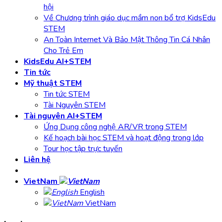
hội
Về Chương trình giáo dục mầm non bổ trợ KidsEdu
STEM
An Toàn Internet Và Bảo Mật Thông Tin Cá Nhân
Cho Trẻ Em
KidsEdu AI+STEM
Tin tức
Mỹ thuật STEM
Tin tức STEM
Tài Nguyên STEM
Tài nguyên AI+STEM
Ứng Dụng công nghệ AR/VR trong STEM
Kế hoạch bài học STEM và hoạt động trong lớp
Tour học tập trực tuyến
Liên hệ
VietNam
English
VietNam