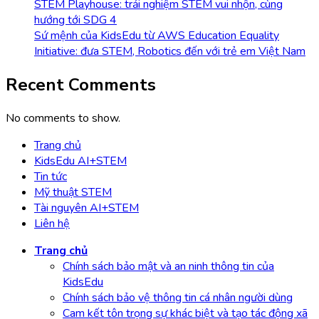
STEM Playhouse: trải nghiệm STEM vui nhộn, cùng
hướng tới SDG 4
Sứ mệnh của KidsEdu từ AWS Education Equality
Initiative: đưa STEM, Robotics đến với trẻ em Việt Nam
Recent Comments
No comments to show.
Trang chủ
KidsEdu AI+STEM
Tin tức
Mỹ thuật STEM
Tài nguyên AI+STEM
Liên hệ
Trang chủ
Chính sách bảo mật và an ninh thông tin của
KidsEdu
Chính sách bảo vệ thông tin cá nhân người dùng
Cam kết tôn trọng sự khác biệt và tạo tác động xã