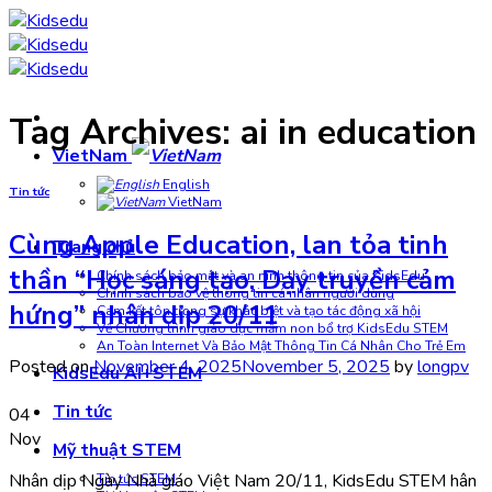
Skip
to
content
Tag Archives:
ai in education
VietNam
English
Tin tức
VietNam
Cùng Apple Education, lan tỏa tinh
Trang chủ
thần “Học sáng tạo, Dạy truyền cảm
Chính sách bảo mật và an ninh thông tin của KidsEdu
Chính sách bảo vệ thông tin cá nhân người dùng
hứng” nhân dịp 20/11
Cam kết tôn trọng sự khác biệt và tạo tác động xã hội
Về Chương trình giáo dục mầm non bổ trợ KidsEdu STEM
An Toàn Internet Và Bảo Mật Thông Tin Cá Nhân Cho Trẻ Em
Posted on
November 4, 2025
November 5, 2025
by
longpv
KidsEdu AI+STEM
Tin tức
04
Nov
Mỹ thuật STEM
Nhân dịp Ngày Nhà giáo Việt Nam 20/11, KidsEdu STEM hân
Tin tức STEM