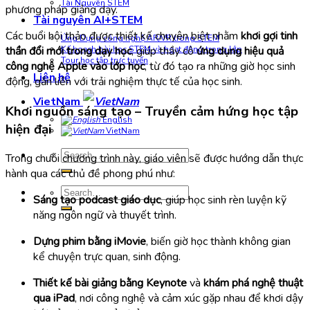
Tài Nguyên STEM
phương pháp giảng dạy.
Tài nguyên AI+STEM
Các buổi hội thảo được thiết kế chuyên biệt nhằm
khơi gợi tinh
Ứng Dụng công nghệ AR/VR trong STEM
thần đổi mới trong dạy học
, giúp thầy cô
ứng dụng hiệu quả
Kế hoạch bài học STEM và hoạt động trong lớp
Tour học tập trực tuyến
công nghệ Apple vào lớp học
, từ đó tạo ra những giờ học sinh
Liên hệ
động, gắn liền với trải nghiệm thực tế của học sinh.
VietNam
Khơi nguồn sáng tạo – Truyền cảm hứng học tập
English
hiện đại
VietNam
Search
Trong chuỗi chương trình này, giáo viên sẽ được hướng dẫn thực
for:
hành qua các chủ đề phong phú như:
Search
Sáng tạo podcast giáo dục
, giúp học sinh rèn luyện kỹ
for:
năng ngôn ngữ và thuyết trình.
Dựng phim bằng iMovie
, biến giờ học thành không gian
kể chuyện trực quan, sinh động.
Thiết kế bài giảng bằng Keynote
và
khám phá nghệ thuật
qua iPad
, nơi công nghệ và cảm xúc gặp nhau để khơi dậy