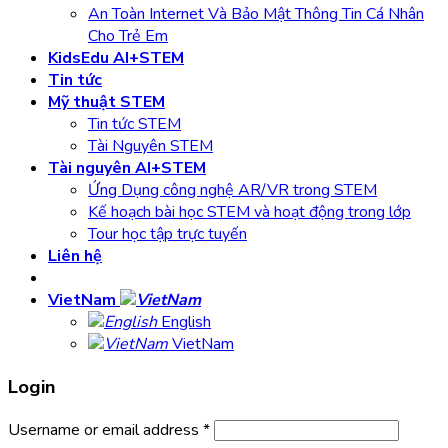
An Toàn Internet Và Bảo Mật Thông Tin Cá Nhân
Cho Trẻ Em
KidsEdu AI+STEM
Tin tức
Mỹ thuật STEM
Tin tức STEM
Tài Nguyên STEM
Tài nguyên AI+STEM
Ứng Dụng công nghệ AR/VR trong STEM
Kế hoạch bài học STEM và hoạt động trong lớp
Tour học tập trực tuyến
Liên hệ
VietNam
English
VietNam
Login
Username or email address
*