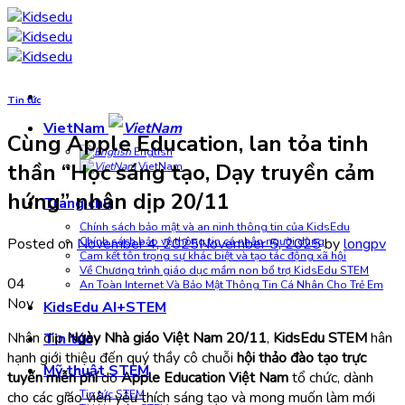
Skip
to
content
Tin tức
VietNam
Cùng Apple Education, lan tỏa tinh
English
thần “Học sáng tạo, Dạy truyền cảm
VietNam
hứng” nhân dịp 20/11
Trang chủ
Chính sách bảo mật và an ninh thông tin của KidsEdu
Posted on
November 4, 2025
November 5, 2025
by
longpv
Chính sách bảo vệ thông tin cá nhân người dùng
Cam kết tôn trọng sự khác biệt và tạo tác động xã hội
Về Chương trình giáo dục mầm non bổ trợ KidsEdu STEM
04
An Toàn Internet Và Bảo Mật Thông Tin Cá Nhân Cho Trẻ Em
Nov
KidsEdu AI+STEM
Nhân dịp
Ngày Nhà giáo Việt Nam 20/11
,
KidsEdu STEM
hân
Tin tức
hạnh giới thiệu đến quý thầy cô chuỗi
hội thảo đào tạo trực
Mỹ thuật STEM
tuyến miễn phí
do
Apple Education Việt Nam
tổ chức, dành
Tin tức STEM
cho các giáo viên yêu thích sáng tạo và mong muốn làm mới