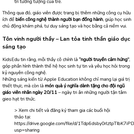
trí tưởng tượng của trẻ.
Thông qua đó, giáo viên được trang bị thêm những công cụ hữu
ích để
biến công nghệ thành người bạn đồng hành
, giúp học sinh
chủ động khám phá, tư duy sáng tạo và học bằng cả niềm vui.
Tôn vinh người thầy – Lan tỏa tinh thần giáo dục
sáng tạo
KidsEdu tin rằng, mỗi thầy cô chính là
“người truyền cảm hứng”
,
góp phần hình thành thế hệ học sinh tự tin và yêu học hỏi trong
kỷ nguyên công nghệ.
Những sáng kiến từ Apple Education không chỉ mang lại giá trị
thiết thực, mà còn là
món quà ý nghĩa dành tặng cho đội ngũ
giáo viên nhân ngày 20/11
– ngày tri ân những người tận tâm
gieo hạt tri thức.
> Xem chi tiết và đăng ký tham gia các buổi hội
thảo tại:
https://drive.google.com/file/d/1Tdp6dsby0rlztpTIbK7
usp=sharing