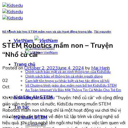
Skip
to
content
Kế hoạch bài học STEM mầm non và các hoạt động trong lớp
,
Tài nguyên
VietNam
STEM Robotics mầm non – Truyện
English
“Nhổ củ cải”
VietNam
Trang chủ
Posted on
October 2, 2023
June 4, 2024
by
Mai Hạnh
Chính sách bảo mật và an ninh thông tin của KidsEdu
Chính sách bảo vệ thông tin cá nhân người dùng
02
Cam kết tôn trọng sự khác biệt và tạo tác động xã hội
Về Chương trình giáo dục mầm non bổ trợ KidsEdu STEM
Oct
An Toàn Internet Và Bảo Mật Thông Tin Cá Nhân Cho Trẻ Em
KidsEdu AI+STEM
Khi chia sẻ rộng rãi học liệu “Truyện: Nhổ củ cải” với cộng đồng
giáo viên mầm non cả nước, KidsEdu mong muốn STEM
Tin tức
Robotics mầm non không chỉ là một hoạt động vui chơi thú vị
mà còn giúp các bé học về điện tử, lập trình và công nghệ số
Mỹ thuật STEM
hiệu quả. Khi công nghệ lên ngôi như hiện nay, việc làm quen với
Tin tức STEM