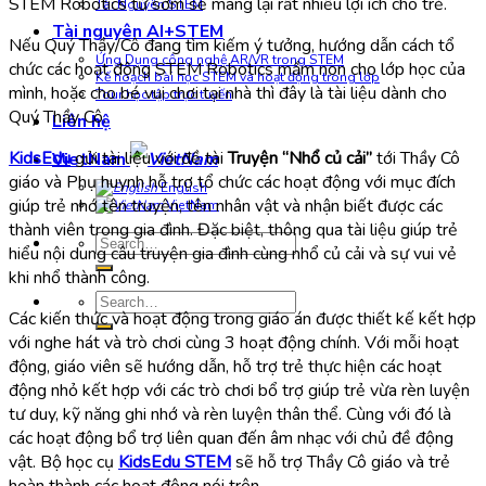
STEM Robotics từ sớm sẽ mang lại rất nhiều lợi ích cho trẻ.
Tài Nguyên STEM
Tài nguyên AI+STEM
Nếu Quý Thầy/Cô đang tìm kiếm ý tưởng, hướng dẫn cách tổ
Ứng Dụng công nghệ AR/VR trong STEM
chức các hoạt động STEM Robotics mầm non cho lớp học của
Kế hoạch bài học STEM và hoạt động trong lớp
mình, hoặc cho bé vui chơi tại nhà thì đây là tài liệu dành cho
Tour học tập trực tuyến
Quý Thầy Cô.
Liên hệ
KidsEdu
gửi tài liệu với đề tài
Truyện “Nhổ củ cải”
tới Thầy Cô
VietNam
giáo và Phụ huynh hỗ trợ tổ chức các hoạt động với mục đích
English
giúp trẻ nhớ tên truyện, tên nhân vật và nhận biết được các
VietNam
thành viên trong gia đình. Đặc biệt, thông qua tài liệu giúp trẻ
Search
hiểu nội dung câu truyện gia đình cùng nhổ củ cải và sự vui vẻ
for:
khi nhổ thành công.
Search
Các kiến thức và hoạt động trong giáo án được thiết kế kết hợp
for:
với nghe hát và trò chơi cùng 3 hoạt động chính. Với mỗi hoạt
động, giáo viên sẽ hướng dẫn, hỗ trợ trẻ thực hiện các hoạt
động nhỏ kết hợp với các trò chơi bổ trợ giúp trẻ vừa rèn luyện
tư duy, kỹ năng ghi nhớ và rèn luyện thân thể. Cùng với đó là
các hoạt động bổ trợ liên quan đến âm nhạc với chủ đề động
vật. Bộ học cụ
KidsEdu STEM
sẽ hỗ trợ Thầy Cô giáo và trẻ
hoàn thành các hoạt động nói trên.