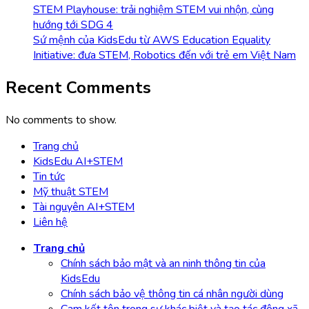
STEM Playhouse: trải nghiệm STEM vui nhộn, cùng
hướng tới SDG 4
Sứ mệnh của KidsEdu từ AWS Education Equality
Initiative: đưa STEM, Robotics đến với trẻ em Việt Nam
Recent Comments
No comments to show.
Trang chủ
KidsEdu AI+STEM
Tin tức
Mỹ thuật STEM
Tài nguyên AI+STEM
Liên hệ
Trang chủ
Chính sách bảo mật và an ninh thông tin của
KidsEdu
Chính sách bảo vệ thông tin cá nhân người dùng
Cam kết tôn trọng sự khác biệt và tạo tác động xã