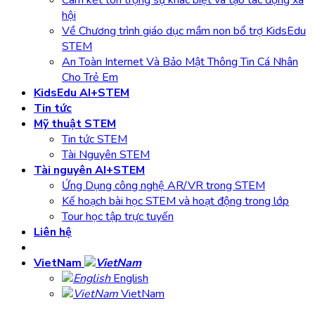
hội
Về Chương trình giáo dục mầm non bổ trợ KidsEdu
STEM
An Toàn Internet Và Bảo Mật Thông Tin Cá Nhân
Cho Trẻ Em
KidsEdu AI+STEM
Tin tức
Mỹ thuật STEM
Tin tức STEM
Tài Nguyên STEM
Tài nguyên AI+STEM
Ứng Dụng công nghệ AR/VR trong STEM
Kế hoạch bài học STEM và hoạt động trong lớp
Tour học tập trực tuyến
Liên hệ
VietNam
English
VietNam