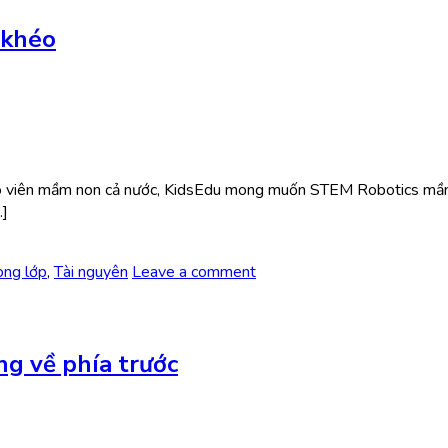
 khéo
 giáo viên mầm non cả nước, KidsEdu mong muốn STEM Robotics mầm
…]
ong lớp
,
Tài nguyên
Leave a comment
g về phía trước