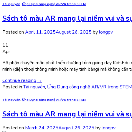
Tài nguyên
,
Ứng Dụng công nghệ AR/VR trong STEM
Sách tô màu AR mang lại niềm vui và s
Posted on
April 11, 2025
August 26, 2025
by
longpv
11
Apr
Bộ phận chuyên môn phát triển chương trình giảng dạy KidsEdu đ
minh (điện thoại thông minh hoặc máy tính bảng) mà không cần t
Continue reading
→
Posted in
Tài nguyên
,
Ứng Dụng công nghệ AR/VR trong STE
Tài nguyên
,
Ứng Dụng công nghệ AR/VR trong STEM
Sách tô màu AR mang lại niềm vui và s
Posted on
March 24, 2025
August 26, 2025
by
longpv