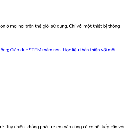
 ở mọi nơi trên thế giới sử dụng. Chỉ với một thiết bị thông
ng; Giáo dục STEM mầm non; Học liệu thân thiện với môi
ẻ. Tuy nhiên, không phải trẻ em nào cũng có cơ hội tiếp cận với