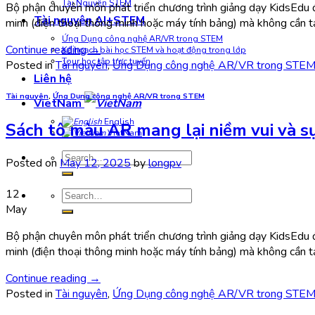
Tài Nguyên STEM
Bộ phận chuyên môn phát triển chương trình giảng dạy KidsEdu đ
Tài nguyên AI+STEM
minh (điện thoại thông minh hoặc máy tính bảng) mà không cần t
Ứng Dụng công nghệ AR/VR trong STEM
Continue reading
→
Kế hoạch bài học STEM và hoạt động trong lớp
Tour học tập trực tuyến
Posted in
Tài nguyên
,
Ứng Dụng công nghệ AR/VR trong STE
Liên hệ
Tài nguyên
,
Ứng Dụng công nghệ AR/VR trong STEM
VietNam
English
Sách tô màu AR mang lại niềm vui và sự
VietNam
Search
Posted on
May 12, 2025
by
longpv
for:
12
Search
for:
May
Bộ phận chuyên môn phát triển chương trình giảng dạy KidsEdu đ
minh (điện thoại thông minh hoặc máy tính bảng) mà không cần t
Continue reading
→
Posted in
Tài nguyên
,
Ứng Dụng công nghệ AR/VR trong STE