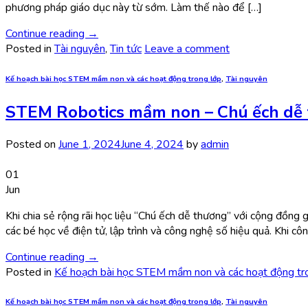
phương pháp giáo dục này từ sớm. Làm thế nào để […]
Continue reading
→
Posted in
Tài nguyên
,
Tin tức
Leave a comment
Kế hoạch bài học STEM mầm non và các hoạt động trong lớp
,
Tài nguyên
STEM Robotics mầm non – Chú ếch dễ
Posted on
June 1, 2024
June 4, 2024
by
admin
01
Jun
Khi chia sẻ rộng rãi học liệu “Chú ếch dễ thương” với cộng đồ
các bé học về điện tử, lập trình và công nghệ số hiệu quả. Khi cô
Continue reading
→
Posted in
Kế hoạch bài học STEM mầm non và các hoạt động tr
Kế hoạch bài học STEM mầm non và các hoạt động trong lớp
,
Tài nguyên