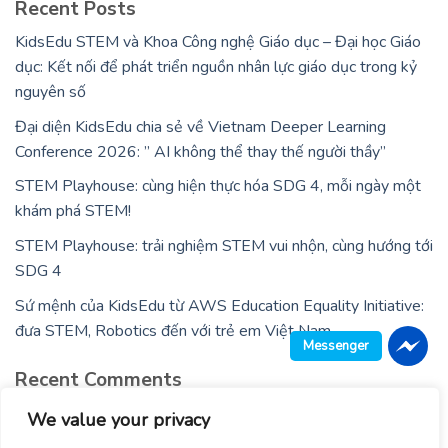
Recent Posts
KidsEdu STEM và Khoa Công nghệ Giáo dục – Đại học Giáo
dục: Kết nối để phát triển nguồn nhân lực giáo dục trong kỷ
nguyên số
Đại diện KidsEdu chia sẻ về Vietnam Deeper Learning
Conference 2026: ” AI không thể thay thế người thầy”
STEM Playhouse: cùng hiện thực hóa SDG 4, mỗi ngày một
khám phá STEM!
STEM Playhouse: trải nghiệm STEM vui nhộn, cùng hướng tới
SDG 4
Sứ mệnh của KidsEdu từ AWS Education Equality Initiative:
đưa STEM, Robotics đến với trẻ em Việt Nam
Messenger
Recent Comments
No comments to show.
We value your privacy