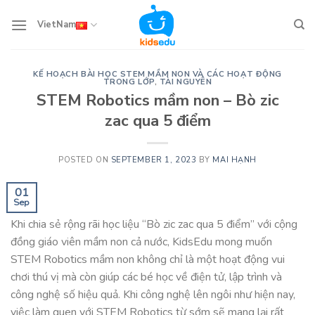
Skip
to
VietNam
content
KẾ HOẠCH BÀI HỌC STEM MẦM NON VÀ CÁC HOẠT ĐỘNG
TRONG LỚP
,
TÀI NGUYÊN
STEM Robotics mầm non – Bò zic
zac qua 5 điểm
POSTED ON
SEPTEMBER 1, 2023
BY
MAI HẠNH
01
Sep
Khi chia sẻ rộng rãi học liệu “Bò zic zac qua 5 điểm” với cộng
đồng giáo viên mầm non cả nước, KidsEdu mong muốn
STEM Robotics mầm non không chỉ là một hoạt động vui
chơi thú vị mà còn giúp các bé học về điện tử, lập trình và
công nghệ số hiệu quả. Khi công nghệ lên ngôi như hiện nay,
việc làm quen với STEM Robotics từ sớm sẽ mang lại rất