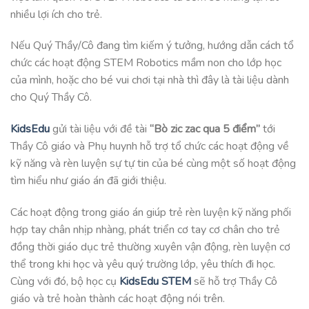
nhiều lợi ích cho trẻ.
Nếu Quý Thầy/Cô đang tìm kiếm ý tưởng, hướng dẫn cách tổ
chức các hoạt động STEM Robotics mầm non cho lớp học
của mình, hoặc cho bé vui chơi tại nhà thì đây là tài liệu dành
cho Quý Thầy Cô.
KidsEdu
gửi tài liệu với đề tài
“Bò zic zac qua 5 điểm”
tới
Thầy Cô giáo và Phụ huynh hỗ trợ tổ chức các hoạt động về
kỹ năng và rèn luyện sự tự tin của bé cùng một số hoạt động
tìm hiểu như giáo án đã giới thiệu.
Các hoạt động trong giáo án giúp trẻ rèn luyện kỹ năng phối
hợp tay chân nhịp nhàng, phát triển cơ tay cơ chân cho trẻ
đồng thời giáo dục trẻ thường xuyên vận động, rèn luyện cơ
thể trong khi học và yêu quý trường lớp, yêu thích đi học.
Cùng với đó, bộ học cụ
KidsEdu STEM
sẽ hỗ trợ Thầy Cô
giáo và trẻ hoàn thành các hoạt động nói trên.