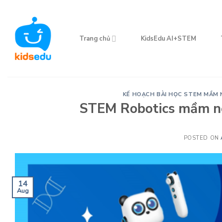
Skip
to
content
Trang chủ
KidsEdu AI+STEM
KẾ HOẠCH BÀI HỌC STEM MẦM 
STEM Robotics mầm no
POSTED ON
14
Aug