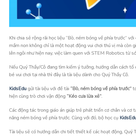
Khi chia sẻ rộng rãi học liệu “Bò, ném bóng về phía trước”
mầm non không chỉ là một hoạt động vui chơi thú vị mà còn gi
lên ngôi như hiện nay, việc làm quen với STEM Robotics từ sớm
Nếu Quý Thầy/Cô đang tìm kiếm ý tưởng, hướng dẫn cách tổ
bé vui chơi tại nhà thì đây là tài liệu dành cho Quý Thầy Cô.
KidsEdu
gửi tài liệu với đề tài
“Bò, ném bóng về phía trước”
tớ
hiện cùng trò chơi vận động
“Kéo cưa lừa xẻ”
.
Các động tác trong giáo án giúp trẻ phát triển cơ chân và cơ
năng ném bóng về phía trước. Cùng với đó, bộ học cụ
KidsEd
Tài liệu sẽ có hướng dẫn chi tiết thiết kế các hoạt động, Quý T