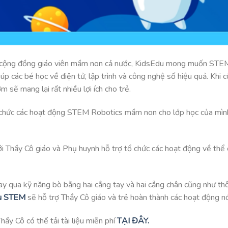
 với cộng đồng giáo viên mầm non cả nước, KidsEdu mong muốn ST
úp các bé học về điện tử, lập trình và công nghệ số hiệu quả. Khi 
 sẽ mang lại rất nhiều lợi ích cho trẻ.
 chức các hoạt động STEM Robotics mầm non cho lớp học của mình
i Thầy Cô giáo và Phụ huynh hỗ trợ tổ chức các hoạt động về thể 
 tay qua kỹ năng bò bằng hai cẳng tay và hai cẳng chân cũng như t
u STEM
sẽ hỗ trợ Thầy Cô giáo và trẻ hoàn thành các hoạt động nó
hầy Cô có thể tải tài liệu miễn phí
TẠI ĐÂY.