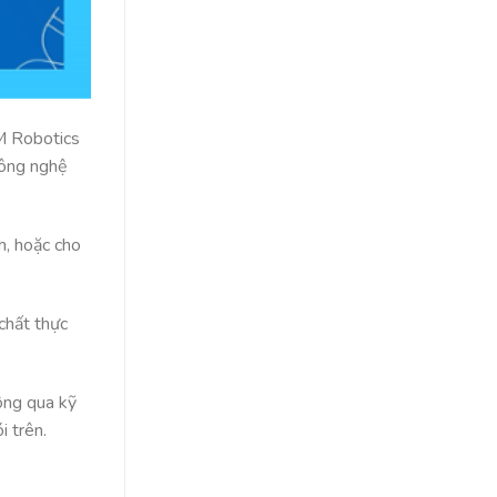
EM Robotics
công nghệ
, hoặc cho
chất thực
hông qua kỹ
i trên.