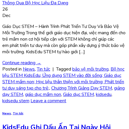
26
Dec
Giáo Dục STEM – Hành Trình Phát Triển Tư Duy Và Bảo Vệ
Môi Trường Trong thế giới giáo dục hiện đại, việc mang đến cho
trẻ mầm non cơ hội tiếp cận với STEM không chỉ giúp các
em phát triển tư duy mà còn góp phần xây dựng ý thức bảo vệ
môi trường. KidsEdu STEM tự hào giới […]
Continue reading
→
Posted in
News
,
Tin tức
|
Tagged
bảo vệ môi trường
,
Bộ học
liệu STEM KidsEdu; Ứng dụng STEM vào đời sống; Giáo dục
STEM mầm non; Học liệu thân thiện với môi trường; Phát triển
tư duy sáng tạo cho trẻ;
,
Chương Trình Giảng Dạy STEM
,
giảng
dạy STEM
,
giáo dục mầm non
,
Giáo dục STEM
,
kidsedu
,
kidsedu stem
Leave a comment
News
,
Tin tức
KidsEdu Ghi Dấu Ấn Tại Ngày Hội