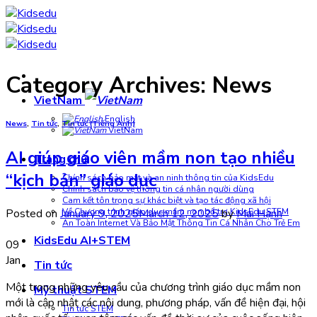
Skip
to
content
Category Archives:
News
VietNam
English
News
,
Tin tức
,
Tin tức (Tiếng Anh)
VietNam
AI giúp giáo viên mầm non tạo nhiều
Trang chủ
“kịch bản” giáo dục
Chính sách bảo mật và an ninh thông tin của KidsEdu
Chính sách bảo vệ thông tin cá nhân người dùng
Cam kết tôn trọng sự khác biệt và tạo tác động xã hội
Về Chương trình giáo dục mầm non bổ trợ KidsEdu STEM
Posted on
January 9, 2025
March 12, 2025
by
Mai Hạnh
An Toàn Internet Và Bảo Mật Thông Tin Cá Nhân Cho Trẻ Em
KidsEdu AI+STEM
09
Jan
Tin tức
Một trong những yêu cầu của chương trình giáo dục mầm non
Mỹ thuật STEM
mới là cập nhật các nội dung, phương pháp, vấn đề hiện đại, hội
Tin tức STEM