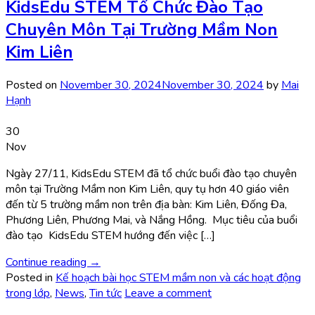
KidsEdu STEM Tổ Chức Đào Tạo
Chuyên Môn Tại Trường Mầm Non
Kim Liên
Posted on
November 30, 2024
November 30, 2024
by
Mai
Hạnh
30
Nov
Ngày 27/11, KidsEdu STEM đã tổ chức buổi đào tạo chuyên
môn tại Trường Mầm non Kim Liên, quy tụ hơn 40 giáo viên
đến từ 5 trường mầm non trên địa bàn: Kim Liên, Đống Đa,
Phương Liên, Phương Mai, và Nắng Hồng. Mục tiêu của buổi
đào tạo KidsEdu STEM hướng đến việc […]
Continue reading
→
Posted in
Kế hoạch bài học STEM mầm non và các hoạt động
trong lớp
,
News
,
Tin tức
Leave a comment