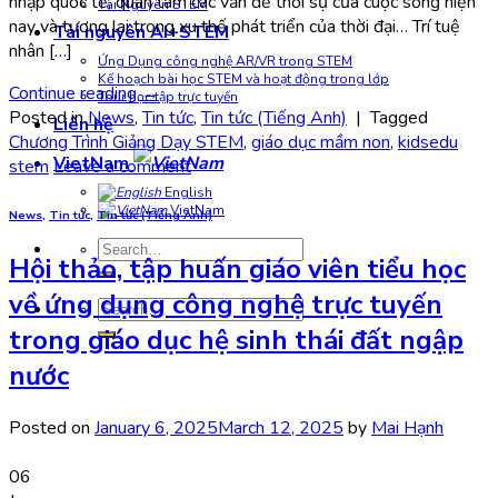
nhập quốc tế, quan tâm các vấn đề thời sự của cuộc sống hiện
Tài Nguyên STEM
nay và tương lai trong xu thế phát triển của thời đại… Trí tuệ
Tài nguyên AI+STEM
nhân […]
Ứng Dụng công nghệ AR/VR trong STEM
Kế hoạch bài học STEM và hoạt động trong lớp
Continue reading
→
Tour học tập trực tuyến
Posted in
News
,
Tin tức
,
Tin tức (Tiếng Anh)
|
Tagged
Liên hệ
Chương Trình Giảng Dạy STEM
,
giáo dục mầm non
,
kidsedu
VietNam
stem
Leave a comment
English
VietNam
News
,
Tin tức
,
Tin tức (Tiếng Anh)
Search
Hội thảo, tập huấn giáo viên tiểu học
for:
về ứng dụng công nghệ trực tuyến
Search
for:
trong giáo dục hệ sinh thái đất ngập
nước
Posted on
January 6, 2025
March 12, 2025
by
Mai Hạnh
06