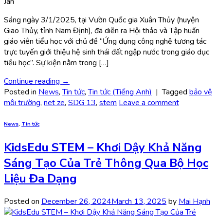
Jan
Sáng ngày 3/1/2025, tại Vườn Quốc gia Xuân Thủy (huyện
Giao Thủy, tỉnh Nam Định), đã diễn ra Hội thảo và Tập huấn
giáo viên tiểu học với chủ đề “Ứng dụng công nghệ tương tác
trực tuyến giới thiệu hệ sinh thái đất ngập nước trong giáo dục
tiểu học”. Sự kiện nằm trong […]
Continue reading
→
Posted in
News
,
Tin tức
,
Tin tức (Tiếng Anh)
|
Tagged
bảo vệ
môi trường
,
net ze
,
SDG 13
,
stem
Leave a comment
News
,
Tin tức
KidsEdu STEM – Khơi Dậy Khả Năng
Sáng Tạo Của Trẻ Thông Qua Bộ Học
Liệu Đa Dạng
Posted on
December 26, 2024
March 13, 2025
by
Mai Hạnh