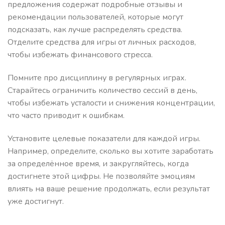
предложения содержат подробные отзывы и
рекомендации пользователей, которые могут
подсказать, как лучше распределять средства.
Отделите средства для игры от личных расходов,
чтобы избежать финансового стресса.
Помните про дисциплину в регулярных играх.
Старайтесь ограничить количество сессий в день,
чтобы избежать усталости и снижения концентрации,
что часто приводит к ошибкам.
Установите целевые показатели для каждой игры.
Например, определите, сколько вы хотите заработать
за определённое время, и закругляйтесь, когда
достигнете этой цифры. Не позволяйте эмоциям
влиять на ваше решение продолжать, если результат
уже достигнут.