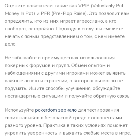
Оцените показатели, такие как VPIP (Voluntarily Put
Money In Pot) и PFR (Pre-Flop Raise). Это позволит вам
определить, кто из них играет агрессивно, а кто
наоборот, осторожно. Подходя к столу, вы сможете
начать с ясным представлением о том, с кем имеете
дело.
Не забывайте о преимуществах использования
покерных форумов и групп. Обмен опытом и
наблюдениями с другими игроками может выявить
важные аспекты стратегии, о которых вы могли не
подумать. Ищите способы улучшения, обсуждайте
нестандартные ситуации и получайте обратную связь.
Используйте
pokerdom зеркало
для тестирования
своих навыков в безопасной среде с оппонентами
разного уровня. Практика в таких условиях поможет
укрепить уверенность и выявить слабые места в игре.