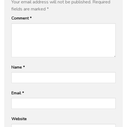
Your email address will not be published.
Required
fields are marked
*
Comment
*
Name
*
Email
*
Website