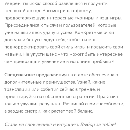
Уверен, ты искал способ развлечься и получить
неплохой доход. Рассмотри платформу,
предоставляющую интересные турниры и кэш-игры.
Присоединяйся к тысячам пользователей, которые
уже нашли здесь удачу и успех. Конкретные очки
доступа и бонусы ждут тебя, чтобы ты мог
подкорректировать свой стиль игры и повысить свои
навыки. Не упусти шанс – что может быть интереснее,
чем превращать увлечение в источник прибыли?!
Специальные предложения
на старте обеспечивают
дополнительные преимущества. Узнай, какие
трансляции или события сейчас в тренде, и
ориентируйся на собственные стратегии. Практика
только улучшит результат! Развивай свои способности,
а заодно смотри, как растет твой баланс.
Ставь на свои знания и интуицию. Выбор за тобой!