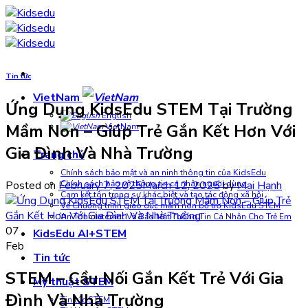
Skip
to
content
Tin tức
VietNam
Ứng Dụng KidsEdu STEM Tại Trường
English
Mầm Non – Giúp Trẻ Gắn Kết Hơn Với
VietNam
Gia Đình Và Nhà Trường
Trang chủ
Chính sách bảo mật và an ninh thông tin của KidsEdu
Posted on
February 7, 2025
March 12, 2025
by
Mai Hạnh
Chính sách bảo vệ thông tin cá nhân người dùng
Cam kết tôn trọng sự khác biệt và tạo tác động xã hội
Về Chương trình giáo dục mầm non bổ trợ KidsEdu STEM
An Toàn Internet Và Bảo Mật Thông Tin Cá Nhân Cho Trẻ Em
07
KidsEdu AI+STEM
Feb
Tin tức
STEM – Cầu Nối Gắn Kết Trẻ Với Gia
Mỹ thuật STEM
Đình Và Nhà Trường
Tin tức STEM