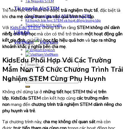
Tài Nguyên STEM
Tài nguyên AI+STEM
Trẻ nhỏ học tốt nhất khi được
trải nghiệm thực tế
, đặc biệt là
khi
cha mẹ cùng tham gia vào quá trình học tập
.
Ứng Dụng công nghệ AR/VR trong STEM
Kế hoạch bài học STEM và hoạt động trong lớp
Tour học tập trực tuyến
Với
KidsEdu STEM
, chúng tôi tin rằng
STEM không chỉ dành
Liên hệ
riêng cho lớp học
mà còn có thể trở thành
một hoạt động gắn
kết gia đình
, giúp trẻ
học tập hiệu quả hơn
và
tạo ra những
VietNam
khoảnh khắc ý nghĩa bên cha mẹ
.
English
VietNam
KidsEdu Phối Hợp Với Các Trường
Search
Mầm Non Tổ Chức Chương Trình Trải
for:
Nghiệm STEM Cùng Phụ Huynh
Search
for:
Không chỉ dừng lại ở
những tiết học STEM thú vị trên
lớp
,
KidsEdu STEM
còn kết hợp cùng
các trường mầm
non
mang đến
chương trình trải nghiệm STEM dành riêng cho
phụ huynh và trẻ
.
Tại chương trình này,
cha mẹ không chỉ quan sát
mà còn
được
trực tiếp tham gia cùng con
trong các hoạt động học