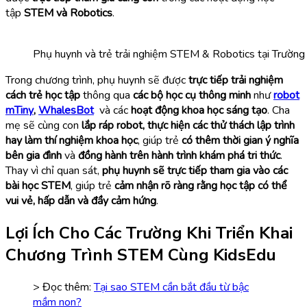
tập
STEM và Robotics
.
Phụ huynh và trẻ trải nghiệm STEM & Robotics tại Trườ
Trong chương trình, phụ huynh sẽ được
trực tiếp trải nghiệm
cách trẻ học tập
thông qua
các bộ học cụ thông minh
như
robot
mTiny
,
Whale
sB
ot
và các
hoạt động khoa học sáng tạo
. Cha
mẹ sẽ cùng con
lắp ráp robot, thực hiện các thử thách lập trình
hay làm thí nghiệm khoa học
, giúp trẻ
có thêm thời gian ý nghĩa
bên gia đình
và
đồng hành trên hành trình khám phá tri thức
.
Thay vì chỉ quan sát,
phụ huynh sẽ trực tiếp tham gia vào các
bài học STEM
, giúp trẻ
cảm nhận rõ ràng rằng học tập có thể
vui vẻ, hấp dẫn và đầy cảm hứng
.
Lợi Ích Cho Các Trường Khi Triển Khai
Chương Trình STEM Cùng KidsEdu
> Đọc thêm:
Tại sao STEM cần bắt đầu từ bậc
mầm non?