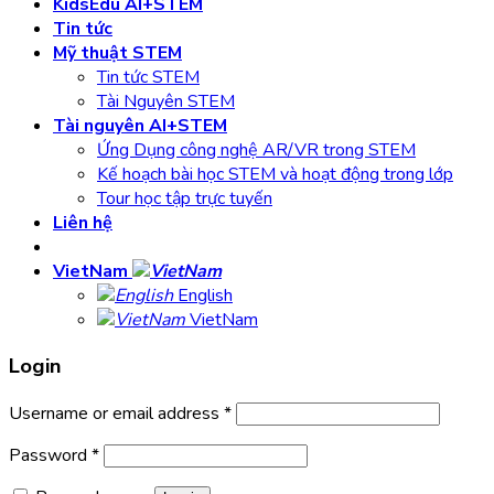
KidsEdu AI+STEM
Tin tức
Mỹ thuật STEM
Tin tức STEM
Tài Nguyên STEM
Tài nguyên AI+STEM
Ứng Dụng công nghệ AR/VR trong STEM
Kế hoạch bài học STEM và hoạt động trong lớp
Tour học tập trực tuyến
Liên hệ
VietNam
English
VietNam
Login
Username or email address
*
Password
*