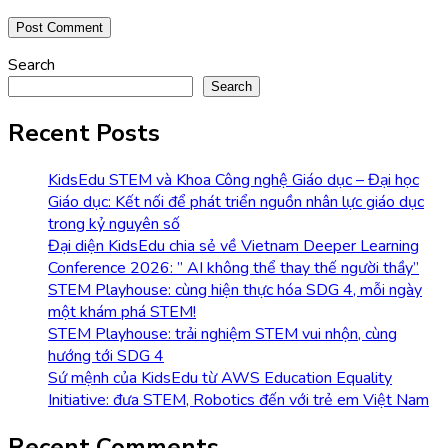
Search
Search
Recent Posts
KidsEdu STEM và Khoa Công nghệ Giáo dục – Đại học
Giáo dục: Kết nối để phát triển nguồn nhân lực giáo dục
trong kỷ nguyên số
Đại diện KidsEdu chia sẻ về Vietnam Deeper Learning
Conference 2026: ” AI không thể thay thế người thầy”
STEM Playhouse: cùng hiện thực hóa SDG 4, mỗi ngày
một khám phá STEM!
STEM Playhouse: trải nghiệm STEM vui nhộn, cùng
hướng tới SDG 4
Sứ mệnh của KidsEdu từ AWS Education Equality
Initiative: đưa STEM, Robotics đến với trẻ em Việt Nam
Recent Comments