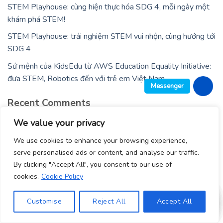
STEM Playhouse: cùng hiện thực hóa SDG 4, mỗi ngày một
khám phá STEM!
STEM Playhouse: trải nghiệm STEM vui nhộn, cùng hướng tới
SDG 4
Sứ mệnh của KidsEdu từ AWS Education Equality Initiative:
đưa STEM, Robotics đến với trẻ em Việt Nam
Messenger
Recent Comments
No comments to show.
We value your privacy
We use cookies to enhance your browsing experience,
serve personalised ads or content, and analyse our traffic.
By clicking "Accept All", you consent to our use of
1900 0362
cookies.
Cookie Policy
TRANG CHỦ
KIDSEDU AI+STEM
TIN TỨC
MỸ THUẬT STEM
Customise
Reject All
Accept All
TÀI NGUYÊN AI+STEM
LIÊN HỆ