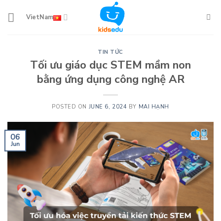
Skip
to
VietNam
content
TIN TỨC
Tối ưu giáo dục STEM mầm non
bằng ứng dụng công nghệ AR
POSTED ON
JUNE 6, 2024
BY
MAI HẠNH
06
Jun