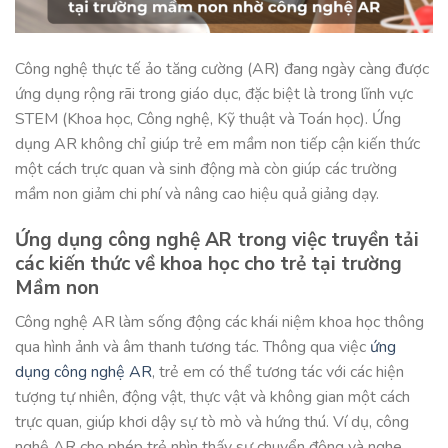
Công nghệ thực tế ảo tăng cường (AR) đang ngày càng được
ứng dụng rộng rãi trong giáo dục, đặc biệt là trong lĩnh vực
STEM (Khoa học, Công nghệ, Kỹ thuật và Toán học). Ứng
dụng AR không chỉ giúp trẻ em mầm non tiếp cận kiến thức
một cách trực quan và sinh động mà còn giúp các trường
mầm non giảm chi phí và nâng cao hiệu quả giảng dạy.
Ứng dụng công nghệ AR trong việc truyền tải
các kiến thức về khoa học cho trẻ tại trường
Mầm non
Công nghệ AR làm sống động các khái niệm khoa học thông
qua hình ảnh và âm thanh tương tác. Thông qua việc
ứng
dụng công nghệ AR
, trẻ em có thể tương tác với các hiện
tượng tự nhiên, động vật, thực vật và không gian một cách
trực quan, giúp khơi dậy sự tò mò và hứng thú. Ví dụ, công
nghệ AR cho phép trẻ nhìn thấy sự chuyển động và nghe