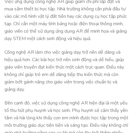
Việc ứng dụng công nghệ AR giúp giảm chi phí lắp đặt và
mua sắm thiết bị học tập. Nhà trường không cần phải đầu tư
vào các mô hình vật lý đắt tiền hay các dụng cụ học tập phức
tạp. Chỉ cần một máy tính bảng hoặc điện thoại thông minh,
giáo viên có thể sử dụng ứng dụng AR để minh họa và giảng
dạy STEM một cách sinh động và hiệu quả.
Công nghệ AR làm cho việc giảng dạy trở nên dễ dàng và
hiệu quả hơn. Các bài học trở nên sinh động và dễ hiểu, giúp
giáo viên truyền đạt kiến thức một cách trực quan. Điều này
không chỉ giúp trẻ em dễ dàng tiếp thu kiến thức mà còn
giảm bớt gánh nặng cho giáo viên trong việc chuẩn bị và
giảng dạy.
Bên cạnh đó, việc sử dụng công nghệ AR hiện đại là một yếu
tố thu hút phụ huynh và học sinh. Phụ huynh sẽ cảm thấy yên
tâm và hài lòng khi thấy con em mình được học tập trong một
môi trường giáo dục tiên tiến và sáng tạo. Điều này không chỉ
giúp nhà trường nâng cao uy tín mà còn thu hút thêm nhiều