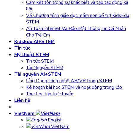
Cam kết tôn trọng sự khác biệt và tạo tác động xã
hội
Về Chương trình giáo dục mầm non bổ trợ KidsEdu
STEM
An Toàn Internet Và Bảo Mật Thông Tin Cá Nhân
Cho Trẻ Em
KidsEdu AI+STEM
Tin tức
Mỹ thuật STEM
Tin tức STEM
Tài Nguyên STEM
Tài nguyên AI+STEM
Ứng Dụng công nghệ AR/VR trong STEM
Kế hoạch bài học STEM và hoạt động trong lớp
Tour học tập trực tuyến
Liên hệ
VietNam
English
VietNam