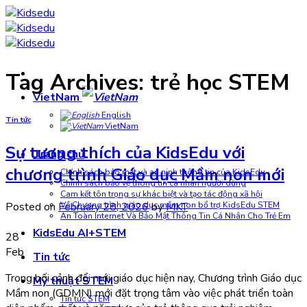
Skip
to
content
Tag Archives:
trẻ học STEM
VietNam
English
Tin tức
VietNam
Sự tương thích của KidsEdu với
Trang chủ
chương trình Giáo dục Mầm non mới
Chính sách bảo mật và an ninh thông tin của KidsEdu
Chính sách bảo vệ thông tin cá nhân người dùng
Cam kết tôn trọng sự khác biệt và tạo tác động xã hội
Về Chương trình giáo dục mầm non bổ trợ KidsEdu STEM
Posted on
February 28, 2026
by
MKT
An Toàn Internet Và Bảo Mật Thông Tin Cá Nhân Cho Trẻ Em
KidsEdu AI+STEM
28
Feb
Tin tức
Trong bối cảnh đổi mới giáo dục hiện nay, Chương trình Giáo dục
Mỹ thuật STEM
Mầm non (GDMN) mới đặt trọng tâm vào việc phát triển toàn
Tin tức STEM