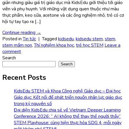
giản nhưng giàu giá trị giáo dục mà KidsEdu giới thiệu tới giáo
viên và phụ huynh. Với những vật dụng quen thuộc như màu
thực phẩm, keo sữa, acetone và các ống nghiệm nhỏ, trẻ có cơ
hội tự tay tạo ra […]
Continue reading
→
Posted in
Tin tức
|
Tagged
kidsedu
,
kidsedu stem
,
stem
,
stem mầm non
,
Thí nghiệm khoa học
,
trẻ học STEM
Leave a
comment
Search
Search
Recent Posts
KidsEdu STEM và Khoa Công nghệ Giáo dục – Đại học
Giáo dục: Kết nối để phát triển nguồn nhân lực giáo dục
trong kỷ nguyên số
Đại diện KidsEdu chia sẻ về Vietnam Deeper Learning
Conference 2026: ” AI không thể thay thế người thầy”
STEM Playhouse: cùng hiện thực hóa SDG 4, mỗi ngày
một khám phá STEM!