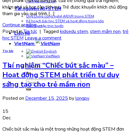
diện phẩm chất và năng lực của trẻ thông qua trải nghiệm,
Tài Nguyên STEM
khám phá và học tập tích cực. Trẻ được khuyến khích chủ động
Tài nguyên AI+STEM
tham gia vào quá trình […]
Ứng Dụng công nghệ AR/VR trong STEM
Kế hoạch bài học STEM và hoạt động trong lớp
Continue reading
→
Tour học tập trực tuyến
Posted in
Tin tức
|
Tagged
kidsedu stem
,
stem mầm non
,
trẻ
Liên hệ
học STEM
Leave a comment
VietNam
Tin tức
English
VietNam
Thí nghiệm “Chiếc bút sắc màu” –
Search
for:
Hoạt động STEM phát triển tư duy
Search
sáng tạo cho trẻ mầm non
for:
Posted on
December 15, 2025
by
longpv
15
Dec
Chiếc bút sắc màu là một trong những hoạt động STEM đơn