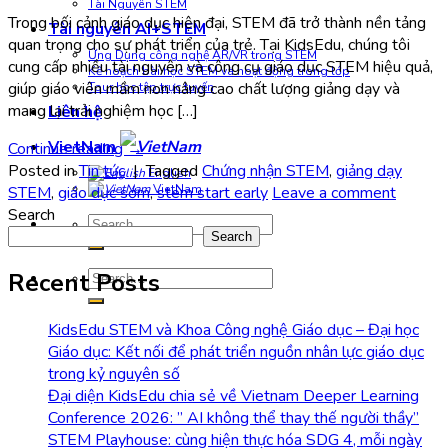
Tài Nguyên STEM
Trong bối cảnh giáo dục hiện đại, STEM đã trở thành nền tảng
Tài nguyên AI+STEM
quan trọng cho sự phát triển của trẻ. Tại KidsEdu, chúng tôi
Ứng Dụng công nghệ AR/VR trong STEM
cung cấp nhiều tài nguyên và công cụ giáo dục STEM hiệu quả,
Kế hoạch bài học STEM và hoạt động trong lớp
giúp giáo viên mầm non nâng cao chất lượng giảng dạy và
Tour học tập trực tuyến
mang lại trải nghiệm học […]
Liên hệ
VietNam
Continue reading
→
Posted in
Tin tức
|
Tagged
Chứng nhận STEM
,
giảng dạy
English
VietNam
STEM
,
giáo dục sớm
,
stem start early
Leave a comment
Search
Search
for:
Search
Search
Recent Posts
for:
KidsEdu STEM và Khoa Công nghệ Giáo dục – Đại học
Giáo dục: Kết nối để phát triển nguồn nhân lực giáo dục
trong kỷ nguyên số
Đại diện KidsEdu chia sẻ về Vietnam Deeper Learning
Conference 2026: ” AI không thể thay thế người thầy”
STEM Playhouse: cùng hiện thực hóa SDG 4, mỗi ngày