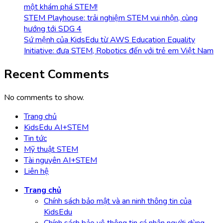
một khám phá STEM!
STEM Playhouse: trải nghiệm STEM vui nhộn, cùng
hướng tới SDG 4
Sứ mệnh của KidsEdu từ AWS Education Equality
Initiative: đưa STEM, Robotics đến với trẻ em Việt Nam
Recent Comments
No comments to show.
Trang chủ
KidsEdu AI+STEM
Tin tức
Mỹ thuật STEM
Tài nguyên AI+STEM
Liên hệ
Trang chủ
Chính sách bảo mật và an ninh thông tin của
KidsEdu
Chính sách bảo vệ thông tin cá nhân người dùng