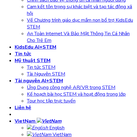
Cam kết tôn trọng sự khác biệt và tạo tác động xã
hội
Về Chương trình giáo dục mầm non bổ trợ KidsEdu
STEM
An Toàn Internet Và Bảo Mật Thông Tin Cá Nhân
Cho Trẻ Em
KidsEdu AI+STEM
Tin tức
Mỹ thuật STEM
Tin tức STEM
Tài Nguyên STEM
Tài nguyên AI+STEM
Ứng Dụng công nghệ AR/VR trong STEM
Kế hoạch bài học STEM và hoạt động trong lớp
Tour học tập trực tuyến
Liên hệ
VietNam
English
VietNam