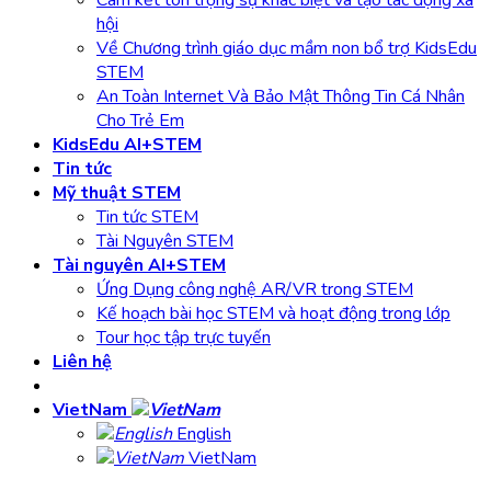
hội
Về Chương trình giáo dục mầm non bổ trợ KidsEdu
STEM
An Toàn Internet Và Bảo Mật Thông Tin Cá Nhân
Cho Trẻ Em
KidsEdu AI+STEM
Tin tức
Mỹ thuật STEM
Tin tức STEM
Tài Nguyên STEM
Tài nguyên AI+STEM
Ứng Dụng công nghệ AR/VR trong STEM
Kế hoạch bài học STEM và hoạt động trong lớp
Tour học tập trực tuyến
Liên hệ
VietNam
English
VietNam