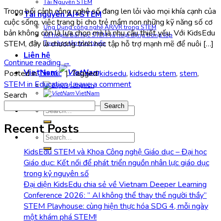
Tài Nguyên STEM
Trong bối cảnh công nghệ số đang len lỏi vào mọi khía cạnh của
Tài nguyên AI+STEM
cuộc sống, việc trang bị cho trẻ mầm non những kỹ năng số cơ
Ứng Dụng công nghệ AR/VR trong STEM
bản không còn là lựa chọn mà là nhu cầu thiết yếu. Với KidsEdu
Kế hoạch bài học STEM và hoạt động trong lớp
STEM, đây là chương trình học tập hỗ trợ mạnh mẽ để nuôi […]
Tour học tập trực tuyến
Liên hệ
Continue reading
→
VietNam
Posted in
Tin tức
|
Tagged
kidsedu
,
kidsedu stem
,
stem
,
STEM in Education
Leave a comment
English
VietNam
Search
Search
Search
for:
Recent Posts
Search
for:
KidsEdu STEM và Khoa Công nghệ Giáo dục – Đại học
Giáo dục: Kết nối để phát triển nguồn nhân lực giáo dục
trong kỷ nguyên số
Đại diện KidsEdu chia sẻ về Vietnam Deeper Learning
Conference 2026: ” AI không thể thay thế người thầy”
STEM Playhouse: cùng hiện thực hóa SDG 4, mỗi ngày
một khám phá STEM!