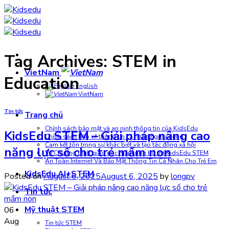
Skip
to
content
Tag Archives:
STEM in
VietNam
Education
English
VietNam
Tin tức
Trang chủ
Chính sách bảo mật và an ninh thông tin của KidsEdu
KidsEdu STEM – Giải pháp nâng cao
Chính sách bảo vệ thông tin cá nhân người dùng
Cam kết tôn trọng sự khác biệt và tạo tác động xã hội
năng lực số cho trẻ mầm non
Về Chương trình giáo dục mầm non bổ trợ KidsEdu STEM
An Toàn Internet Và Bảo Mật Thông Tin Cá Nhân Cho Trẻ Em
KidsEdu AI+STEM
Posted on
August 6, 2025
August 6, 2025
by
longpv
Tin tức
Mỹ thuật STEM
06
Aug
Tin tức STEM