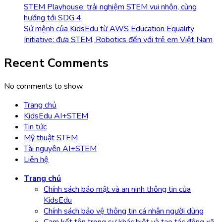
STEM Playhouse: trải nghiệm STEM vui nhộn, cùng
hướng tới SDG 4
Sứ mệnh của KidsEdu từ AWS Education Equality
Initiative: đưa STEM, Robotics đến với trẻ em Việt Nam
Recent Comments
No comments to show.
Trang chủ
KidsEdu AI+STEM
Tin tức
Mỹ thuật STEM
Tài nguyên AI+STEM
Liên hệ
Trang chủ
Chính sách bảo mật và an ninh thông tin của
KidsEdu
Chính sách bảo vệ thông tin cá nhân người dùng
Cam kết tôn trọng sự khác biệt và tạo tác động xã