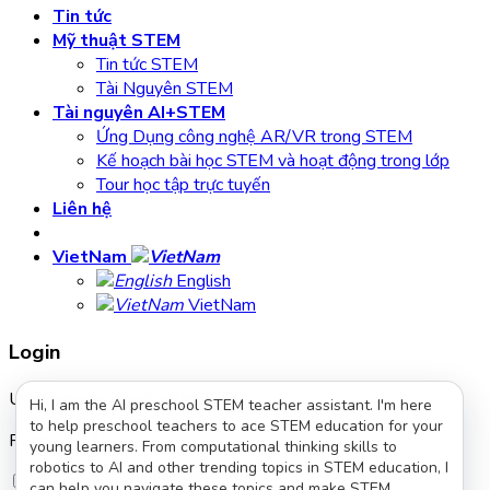
Tin tức
Mỹ thuật STEM
Tin tức STEM
Tài Nguyên STEM
Tài nguyên AI+STEM
Ứng Dụng công nghệ AR/VR trong STEM
Kế hoạch bài học STEM và hoạt động trong lớp
Tour học tập trực tuyến
Liên hệ
VietNam
English
VietNam
Login
Username or email address
*
Hi, I am the AI preschool STEM teacher assistant. I'm here
to help preschool teachers to ace STEM education for your
Password
*
young learners. From computational thinking skills to
robotics to AI and other trending topics in STEM education, I
Remember me
Log in
can help you navigate these topics and make STEM