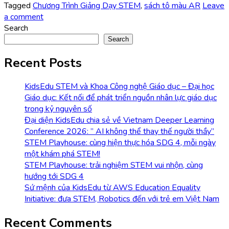
Tagged
Chương Trình Giảng Dạy STEM
,
sách tô màu AR
Leave
a comment
Search
Search
Recent Posts
KidsEdu STEM và Khoa Công nghệ Giáo dục – Đại học
Giáo dục: Kết nối để phát triển nguồn nhân lực giáo dục
trong kỷ nguyên số
Đại diện KidsEdu chia sẻ về Vietnam Deeper Learning
Conference 2026: ” AI không thể thay thế người thầy”
STEM Playhouse: cùng hiện thực hóa SDG 4, mỗi ngày
một khám phá STEM!
STEM Playhouse: trải nghiệm STEM vui nhộn, cùng
hướng tới SDG 4
Sứ mệnh của KidsEdu từ AWS Education Equality
Initiative: đưa STEM, Robotics đến với trẻ em Việt Nam
Recent Comments