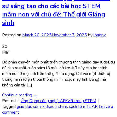
sự sáng tạo cho các bài học STEM
mầm non với chủ đề: Thế giới Giáng
sinh
Posted on
March 20, 2025
November 7, 2025
by
longpv
20
Mar
Bộ phận chuyên môn phát triển chương trình giảng dạy KidsEdu
đã cho ra mắt cuốn sách tô màu hỗ trợ AR này cho học sinh
mầm non ở mọi nơi trên thế giới sử dụng. Chỉ với một thiết bị
thông minh (điện thoại thông minh hoặc máy tính bảng) mà
không cần tải […]
Continue reading
→
Posted in
Ứng Dụng công nghệ AR/VR trong STEM
|
Tagged
giáo dục sớm
,
kidsedu stem
,
sách tô màu AR
Leave a
comment