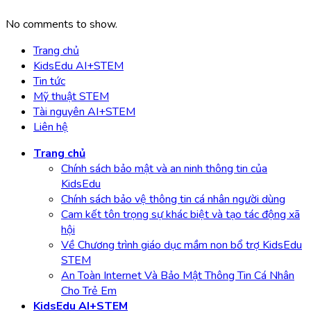
No comments to show.
Trang chủ
KidsEdu AI+STEM
Tin tức
Mỹ thuật STEM
Tài nguyên AI+STEM
Liên hệ
Trang chủ
Chính sách bảo mật và an ninh thông tin của
KidsEdu
Chính sách bảo vệ thông tin cá nhân người dùng
Cam kết tôn trọng sự khác biệt và tạo tác động xã
hội
Về Chương trình giáo dục mầm non bổ trợ KidsEdu
STEM
An Toàn Internet Và Bảo Mật Thông Tin Cá Nhân
Cho Trẻ Em
KidsEdu AI+STEM