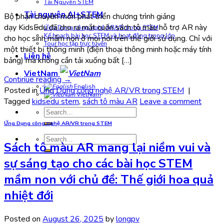
Tài Nguyên STEM
Tài nguyên AI+STEM
Bộ phận chuyên môn phát triển chương trình giảng
dạy KidsEdu đã cho ra mắt cuốn sách tô màu hỗ trợ AR này
Ứng Dụng công nghệ AR/VR trong STEM
Kế hoạch bài học STEM và hoạt động trong lớp
cho học sinh mầm non ở mọi nơi trên thế giới sử dụng. Chỉ với
Tour học tập trực tuyến
một thiết bị thông minh (điện thoại thông minh hoặc máy tính
Liên hệ
bảng) mà không cần tải xuống bất […]
VietNam
Continue reading
→
English
Posted in
Ứng Dụng công nghệ AR/VR trong STEM
|
VietNam
Tagged
kidsedu stem
,
sách tô màu AR
Leave a comment
Search
for:
Ứng Dụng công nghệ AR/VR trong STEM
Search
Sách tô màu AR mang lại niềm vui và
for:
sự sáng tạo cho các bài học STEM
mầm non với chủ đề: Thế giới hoa quả
nhiệt đới
Posted on
August 26, 2025
by
longpv