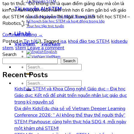
Tài Nguyên STEM
tạo tri thức.” Đó không chỉ là quan điểm giảng dạy mà còn là
Tài nguyên AI+STEM
kim chỉ nam xuyên suốt hành trình hơn 6 năm gắn bó với giáo
dục STEM của cô Nguyễn Thị Nga. Trong mỗi tiết học STEM –
Ứng Dụng công nghệ AR/VR trong STEM
Kế hoạch bài học STEM và hoạt động trong lớp
Robotics, […]
Tour học tập trực tuyến
Liên hệ
Continue reading
→
Posted in
Tin tức
|
Tagged
isa
,
khoá đào tạo STEM
,
kidsedu
VietNam
stem
,
stem
Leave a comment
English
Search
VietNam
Search
Search
for:
Recent Posts
Search
for:
KidsEdu STEM và Khoa Công nghệ Giáo dục – Đại học
Giáo dục: Kết nối để phát triển nguồn nhân lực giáo dục
trong kỷ nguyên số
Đại diện KidsEdu chia sẻ về Vietnam Deeper Learning
Conference 2026: ” AI không thể thay thế người thầy”
STEM Playhouse: cùng hiện thực hóa SDG 4, mỗi ngày
một khám phá STEM!