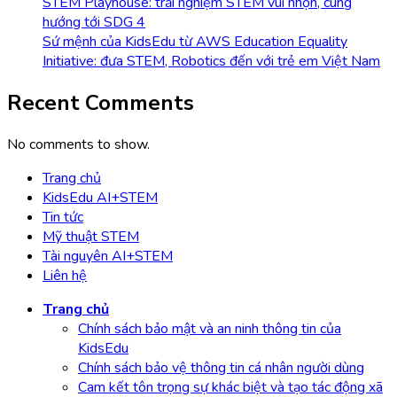
STEM Playhouse: trải nghiệm STEM vui nhộn, cùng
hướng tới SDG 4
Sứ mệnh của KidsEdu từ AWS Education Equality
Initiative: đưa STEM, Robotics đến với trẻ em Việt Nam
Recent Comments
No comments to show.
Trang chủ
KidsEdu AI+STEM
Tin tức
Mỹ thuật STEM
Tài nguyên AI+STEM
Liên hệ
Trang chủ
Chính sách bảo mật và an ninh thông tin của
KidsEdu
Chính sách bảo vệ thông tin cá nhân người dùng
Cam kết tôn trọng sự khác biệt và tạo tác động xã