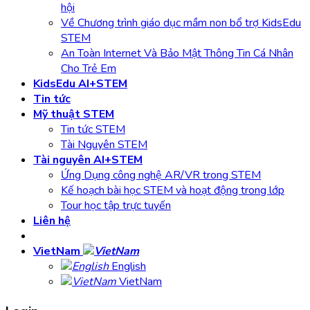
hội
Về Chương trình giáo dục mầm non bổ trợ KidsEdu
STEM
An Toàn Internet Và Bảo Mật Thông Tin Cá Nhân
Cho Trẻ Em
KidsEdu AI+STEM
Tin tức
Mỹ thuật STEM
Tin tức STEM
Tài Nguyên STEM
Tài nguyên AI+STEM
Ứng Dụng công nghệ AR/VR trong STEM
Kế hoạch bài học STEM và hoạt động trong lớp
Tour học tập trực tuyến
Liên hệ
VietNam
English
VietNam