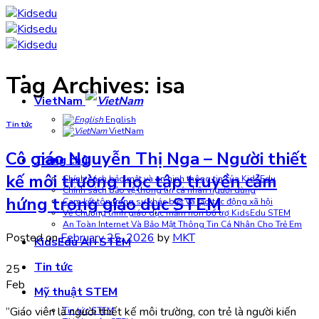
Skip
to
content
Tag Archives:
isa
VietNam
English
Tin tức
VietNam
Cô giáo Nguyễn Thị Nga – Người thiết
Trang chủ
kế môi trường học tập truyền cảm
Chính sách bảo mật và an ninh thông tin của KidsEdu
Chính sách bảo vệ thông tin cá nhân người dùng
hứng trong giáo dục STEM
Cam kết tôn trọng sự khác biệt và tạo tác động xã hội
Về Chương trình giáo dục mầm non bổ trợ KidsEdu STEM
An Toàn Internet Và Bảo Mật Thông Tin Cá Nhân Cho Trẻ Em
Posted on
February 25, 2026
by
MKT
KidsEdu AI+STEM
Tin tức
25
Feb
Mỹ thuật STEM
“Giáo viên là người thiết kế môi trường, con trẻ là người kiến
Tin tức STEM