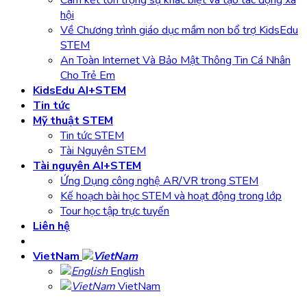
hội
Về Chương trình giáo dục mầm non bổ trợ KidsEdu
STEM
An Toàn Internet Và Bảo Mật Thông Tin Cá Nhân
Cho Trẻ Em
KidsEdu AI+STEM
Tin tức
Mỹ thuật STEM
Tin tức STEM
Tài Nguyên STEM
Tài nguyên AI+STEM
Ứng Dụng công nghệ AR/VR trong STEM
Kế hoạch bài học STEM và hoạt động trong lớp
Tour học tập trực tuyến
Liên hệ
VietNam
English
VietNam