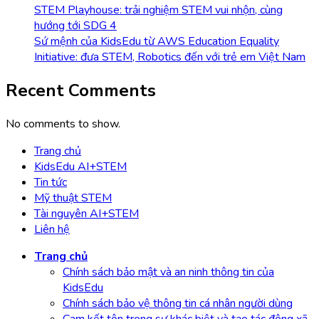
STEM Playhouse: trải nghiệm STEM vui nhộn, cùng
hướng tới SDG 4
Sứ mệnh của KidsEdu từ AWS Education Equality
Initiative: đưa STEM, Robotics đến với trẻ em Việt Nam
Recent Comments
No comments to show.
Trang chủ
KidsEdu AI+STEM
Tin tức
Mỹ thuật STEM
Tài nguyên AI+STEM
Liên hệ
Trang chủ
Chính sách bảo mật và an ninh thông tin của
KidsEdu
Chính sách bảo vệ thông tin cá nhân người dùng
Cam kết tôn trọng sự khác biệt và tạo tác động xã