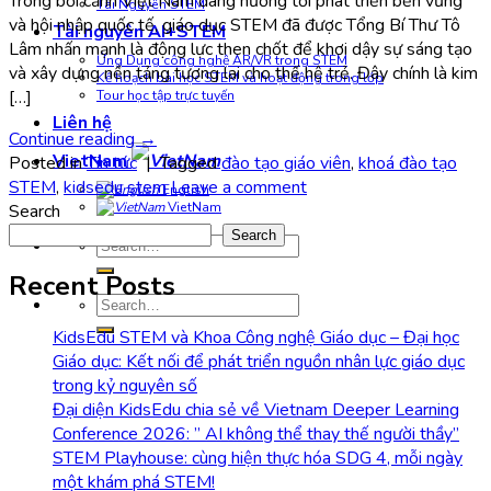
Trong bối cảnh Việt Nam đang hướng tới phát triển bền vững
Tài Nguyên STEM
và hội nhập quốc tế, giáo dục STEM đã được Tổng Bí Thư Tô
Tài nguyên AI+STEM
Lâm nhấn mạnh là động lực then chốt để khơi dậy sự sáng tạo
Ứng Dụng công nghệ AR/VR trong STEM
và xây dựng nền tảng tương lai cho thế hệ trẻ. Đây chính là kim
Kế hoạch bài học STEM và hoạt động trong lớp
[…]
Tour học tập trực tuyến
Liên hệ
Continue reading
→
VietNam
Posted in
Tin tức
|
Tagged
đào tạo giáo viên
,
khoá đào tạo
STEM
,
kidsedu stem
Leave a comment
English
VietNam
Search
Search
Search
for:
Recent Posts
Search
for:
KidsEdu STEM và Khoa Công nghệ Giáo dục – Đại học
Giáo dục: Kết nối để phát triển nguồn nhân lực giáo dục
trong kỷ nguyên số
Đại diện KidsEdu chia sẻ về Vietnam Deeper Learning
Conference 2026: ” AI không thể thay thế người thầy”
STEM Playhouse: cùng hiện thực hóa SDG 4, mỗi ngày
một khám phá STEM!