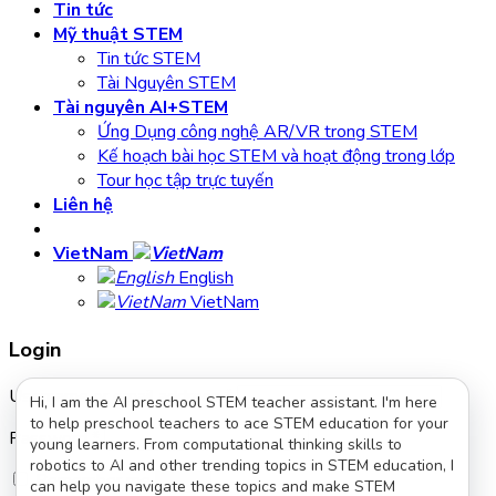
Tin tức
Mỹ thuật STEM
Tin tức STEM
Tài Nguyên STEM
Tài nguyên AI+STEM
Ứng Dụng công nghệ AR/VR trong STEM
Kế hoạch bài học STEM và hoạt động trong lớp
Tour học tập trực tuyến
Liên hệ
VietNam
English
VietNam
Login
Username or email address
*
Hi, I am the AI preschool STEM teacher assistant. I'm here
to help preschool teachers to ace STEM education for your
Password
*
young learners. From computational thinking skills to
robotics to AI and other trending topics in STEM education, I
Remember me
Log in
can help you navigate these topics and make STEM