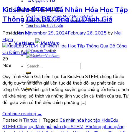
Tài Nguyên STEM
KidsEdu STEM: Cá Nhân Hóa Học Tập
Tài nguyên AI+STEM
Ứng Dụng công nghệ AR/VR trong STEM
Thông Qua Bộ Công Cụ Đánh Giá
Kế hoạch bài học STEM và hoạt động trong lớp
Tour học tập trực tuyến
Liên hệ
Posted on
November 29, 2024
February 26, 2025
by
Mai
Hạnh
VietNam
English
VietNam
29
Nov
Search
for:
Quy Trình Đánh Giá Liên Tục Tại KidsEdu STEM, chúng tôi áp
Search
dụng quy trình đánh giá liên tục để theo dõi sự phát triển của
for:
từng trẻ. Việc đánh giá thường xuyên giúp chúng tôi hiểu rõ hơn
về khả năng, sở thích và những lĩnh vực cần cải thiện của trẻ. Từ
đó, giáo viên có thể điều chỉnh phương […]
Continue reading
→
Posted in
Tin tức
|
Tagged
Cá nhân hóa học tập KidsEdu
STEM; Công cụ đánh giá giáo dục STEM; Phương pháp giảng