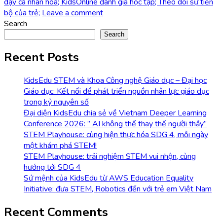
dạy cá nhân hóa; KidsOnline đánh giá học tập; Theo dõi sự tiến
bộ của trẻ;
Leave a comment
Search
Search
Recent Posts
KidsEdu STEM và Khoa Công nghệ Giáo dục – Đại học
Giáo dục: Kết nối để phát triển nguồn nhân lực giáo dục
trong kỷ nguyên số
Đại diện KidsEdu chia sẻ về Vietnam Deeper Learning
Conference 2026: ” AI không thể thay thế người thầy”
STEM Playhouse: cùng hiện thực hóa SDG 4, mỗi ngày
một khám phá STEM!
STEM Playhouse: trải nghiệm STEM vui nhộn, cùng
hướng tới SDG 4
Sứ mệnh của KidsEdu từ AWS Education Equality
Initiative: đưa STEM, Robotics đến với trẻ em Việt Nam
Recent Comments