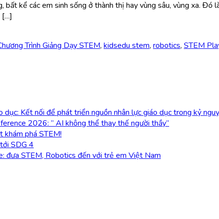
 bất kể các em sinh sống ở thành thị hay vùng sâu, vùng xa. Đó là
 […]
Chương Trình Giảng Dạy STEM
,
kidsedu stem
,
robotics
,
STEM Pla
dục: Kết nối để phát triển nguồn nhân lực giáo dục trong kỷ ngu
ference 2026: ” AI không thể thay thế người thầy”
ột khám phá STEM!
 tới SDG 4
ve: đưa STEM, Robotics đến với trẻ em Việt Nam