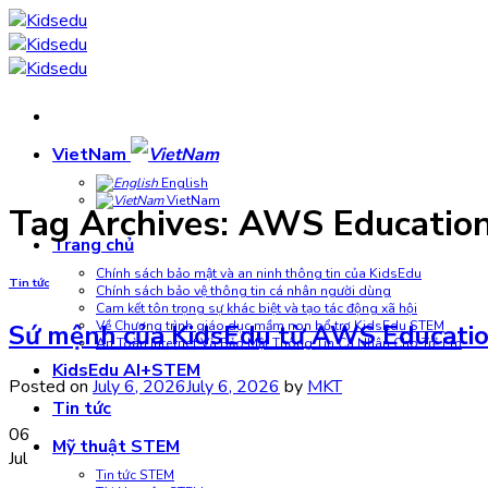
Skip
to
content
VietNam
English
VietNam
Tag Archives:
AWS Education 
Trang chủ
Chính sách bảo mật và an ninh thông tin của KidsEdu
Tin tức
Chính sách bảo vệ thông tin cá nhân người dùng
Cam kết tôn trọng sự khác biệt và tạo tác động xã hội
Về Chương trình giáo dục mầm non bổ trợ KidsEdu STEM
Sứ mệnh của KidsEdu từ AWS Education 
An Toàn Internet Và Bảo Mật Thông Tin Cá Nhân Cho Trẻ Em
KidsEdu AI+STEM
Posted on
July 6, 2026
July 6, 2026
by
MKT
Tin tức
06
Mỹ thuật STEM
Jul
Tin tức STEM