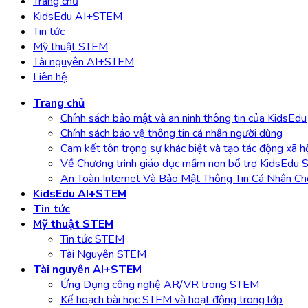
Trang chủ
KidsEdu AI+STEM
Tin tức
Mỹ thuật STEM
Tài nguyên AI+STEM
Liên hệ
Trang chủ
Chính sách bảo mật và an ninh thông tin của KidsEdu
Chính sách bảo vệ thông tin cá nhân người dùng
Cam kết tôn trọng sự khác biệt và tạo tác động xã h
Về Chương trình giáo dục mầm non bổ trợ KidsEdu
An Toàn Internet Và Bảo Mật Thông Tin Cá Nhân Ch
KidsEdu AI+STEM
Tin tức
Mỹ thuật STEM
Tin tức STEM
Tài Nguyên STEM
Tài nguyên AI+STEM
Ứng Dụng công nghệ AR/VR trong STEM
Kế hoạch bài học STEM và hoạt động trong lớp