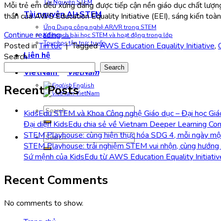
Tài Nguyên STEM
Mỗi trẻ em đều xứng đáng được tiếp cận nền giáo dục chất lượng,
Tài nguyên AI+STEM
thần của AWS Education Equality Initiative (EEI), sáng kiến toàn
Ứng Dụng công nghệ AR/VR trong STEM
Continue reading
→
Kế hoạch bài học STEM và hoạt động trong lớp
Tour học tập trực tuyến
Posted in
Tin tức
|
Tagged
AWS Education Equality Initiative
,
Liên hệ
Search
Search
VietNam
English
Recent Posts
VietNam
Search
KidsEdu STEM và Khoa Công nghệ Giáo dục – Đại học Giáo 
for:
Đại diện KidsEdu chia sẻ về Vietnam Deeper Learning Con
STEM Playhouse: cùng hiện thực hóa SDG 4, mỗi ngày m
Search
for:
STEM Playhouse: trải nghiệm STEM vui nhộn, cùng hướng
Sứ mệnh của KidsEdu từ AWS Education Equality Initiati
Recent Comments
No comments to show.