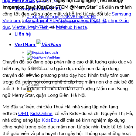
ngữ Merry Star,
sự kiện
“Ngày hội Công nghệ (Technology
Tài Nguyên STEM
Immersion Day) KidsEdu STEM @MerryStar”
đã diễn ra thành
Tài nguyên AI+STEM
công tốt đẹp với sự góp mặt và hỗ trợ từ các đối tác
Samsung
Ứng Dụng công nghệ AR/VR trong STEM
Vietnam
,
International STEM Association (ISA)
,
Đại học Giáo
Kế hoạch bài học STEM và hoạt động trong lớp
dục
,
Viettel High Tech
và
Maxhub Nesta
.
Tour học tập trực tuyến
Liên hệ
VietNam
English
VietNam
Chuyển đổi số đang góp phần nâng cao chất lượng giáo dục và
Search
hiện nay, tại một số cơ sơ giáo dục mầm non đã áp dụng
for:
chuyển đổi số vào phương pháp dạy học. Nhận thấy tầm quan
trọng đó, ngày hội công nghệ ở cấp học mầm non cho các bé độ
Search
tuổi 3-6 tuổi được tổ chức lần đầu tại Trường Mầm non Song
for:
ngữ Merry Star, quận Long Biên, Hà Nội.
Mở đầu sự kiện, chị Đậu Thuý Hà, n
hà sáng lập nền tảng
edtech
OMT
KidsOnline
, cố vấn KidsEdu và chị Nguyễn Thị Hà,
nhà đồng sáng lập
KidsEdu
đã chia sẻ kinh nghiệm áp dụng
công nghệ trong giáo dục mầm non từ góc nhìn thực tế tới toàn
thể giáo viên và phụ huynh tại ngày hội.
Thông qua những hoạt