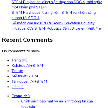
STEM Playhouse: cùng hiện thực hóa SDG 4, mỗi ngày
một khám phá STEM!
STEM Playhouse: trải nghiệm STEM vui nhộn, cùng
hướng tới SDG 4
Sứ mệnh của KidsEdu từ AWS Education Equality
Initiative: đưa STEM, Robotics đến với trẻ em Việt Nam
Recent Comments
No comments to show.
Trang chủ
KidsEdu AI+STEM
Tin tức
Mỹ thuật STEM
Tài nguyên AI+STEM
Liên hệ
Trang chủ
Chính sách bảo mật và an ninh thông tin của
KidsEdu