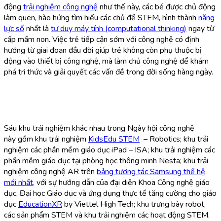
động
trải nghiệm công nghệ
như thế này, các bé được chủ động
làm quen, hào hứng tìm hiểu các chủ đề STEM, hình thành
năng
lực số
nhất là
tư duy máy tính (computational thinking)
ngay từ
cấp mầm non. Việc trẻ tiếp cận sớm với công nghệ có định
hướng từ giai đoạn đầu đời giúp trẻ không còn phụ thuộc bị
động vào thiết bị công nghệ, mà làm chủ công nghệ để khám
phá tri thức và giải quyết các vấn đề trong đời sống hàng ngày.
Sáu khu trải nghiệm khác nhau trong Ngày hội công nghệ
này gồm khu trải nghiệm
KidsEdu STEM
– Robotics; khu trải
nghiệm các phần mềm giáo dục iPad – ISA; khu trải nghiệm các
phần mềm giáo dục tại phòng học thông minh Nesta; khu trải
nghiệm công nghệ AR trên
bảng tương tác Samsung thế hệ
mới nhất,
với sự hướng dẫn của đại diện Khoa Công nghệ giáo
dục, Đại học Giáo dục và ứng dụng thực tế tăng cường cho giáo
dục
EducationXR
by Viettel High Tech; khu trưng bày robot,
các sản phẩm STEM và khu trải nghiệm các hoạt động STEM.