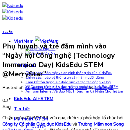
Skip
to
content
Tin tức
VietNam
Phụ huynh và trẻ đắm mình vào
English
“Ngày hội Công nghệ (Technology
VietNam
Immersion Day) KidsEdu STEM
Trang chủ
@MerryStar”
Chính sách bảo mật và an ninh thông tin của KidsEdu
Chính sách bảo vệ thông tin cá nhân người dùng
Cam kết tôn trọng sự khác biệt và tạo tác động xã hội
Posted on
August 3, 2023
April 17, 2025
by
Mai Hạnh
Về Chương trình giáo dục mầm non bổ trợ KidsEdu STEM
An Toàn Internet Và Bảo Mật Thông Tin Cá Nhân Cho Trẻ Em
KidsEdu AI+STEM
03
Aug
Tin tức
Chiều ngày 02/8/2023 vừa qua, dưới sự phối hợp tổ chức bởi
Mỹ thuật STEM
Công ty Cổ phần Giáo dục KidsEdu
và
Trường Mầm non Song
Tin tức STEM