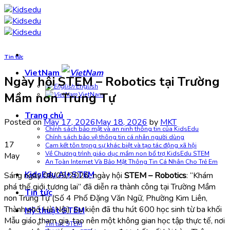
Skip
to
content
Tin tức
VietNam
Ngày hội STEM – Robotics tại Trường
English
Mầm non Trung Tự
VietNam
Trang chủ
Posted on
May 17, 2026
May 18, 2026
by
MKT
Chính sách bảo mật và an ninh thông tin của KidsEdu
Chính sách bảo vệ thông tin cá nhân người dùng
17
Cam kết tôn trọng sự khác biệt và tạo tác động xã hội
Về Chương trình giáo dục mầm non bổ trợ KidsEdu STEM
May
An Toàn Internet Và Bảo Mật Thông Tin Cá Nhân Cho Trẻ Em
KidsEdu AI+STEM
Sáng ngày 06/05/2026, ngày hội
STEM – Robotics
: “Khám
phá thế giới tương lai” đã diễn ra thành công tại Trường Mầm
Tin tức
non Trung Tự (Số 4 Phố Đặng Văn Ngữ, Phường Kim Liên,
Thành phố Hà Nội). Sự kiện đã thu hút 600 học sinh từ ba khối
Mỹ thuật STEM
Mẫu giáo tham gia, tạo nên một không gian học tập thực tế, nơi
Tin tức STEM