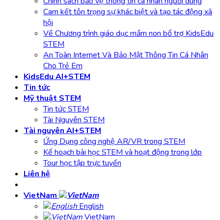
Chính sách bảo vệ thông tin cá nhân người dùng
Cam kết tôn trọng sự khác biệt và tạo tác động xã
hội
Về Chương trình giáo dục mầm non bổ trợ KidsEdu
STEM
An Toàn Internet Và Bảo Mật Thông Tin Cá Nhân
Cho Trẻ Em
KidsEdu AI+STEM
Tin tức
Mỹ thuật STEM
Tin tức STEM
Tài Nguyên STEM
Tài nguyên AI+STEM
Ứng Dụng công nghệ AR/VR trong STEM
Kế hoạch bài học STEM và hoạt động trong lớp
Tour học tập trực tuyến
Liên hệ
VietNam
English
VietNam