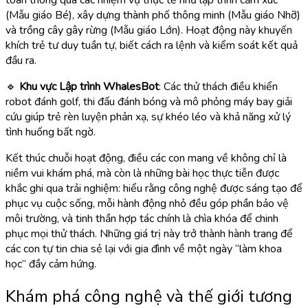
(Mẫu giáo Bé), xây dựng thành phố thông minh (Mẫu giáo Nhỡ)
và trồng cây gây rừng (Mẫu giáo Lớn). Hoạt động này khuyến
khích trẻ tư duy tuần tự, biết cách ra lệnh và kiểm soát kết quả
đầu ra.
🔹
Khu vực Lập trình WhalesBot
: Các thử thách điều khiển
robot đánh golf, thi đấu đánh bóng và mô phỏng máy bay giải
cứu giúp trẻ rèn luyện phản xạ, sự khéo léo và khả năng xử lý
tình huống bất ngờ.
Kết thúc chuỗi hoạt động, điều các con mang về không chỉ là
niềm vui khám phá, mà còn là những bài học thực tiễn được
khắc ghi qua trải nghiệm: hiểu rằng công nghệ được sáng tạo để
phục vụ cuộc sống, mỗi hành động nhỏ đều góp phần bảo vệ
môi trường, và tinh thần hợp tác chính là chìa khóa để chinh
phục mọi thử thách. Những giá trị này trở thành hành trang để
các con tự tin chia sẻ lại với gia đình về một ngày “làm khoa
học” đầy cảm hứng.
Khám phá công nghệ và thế giới tương