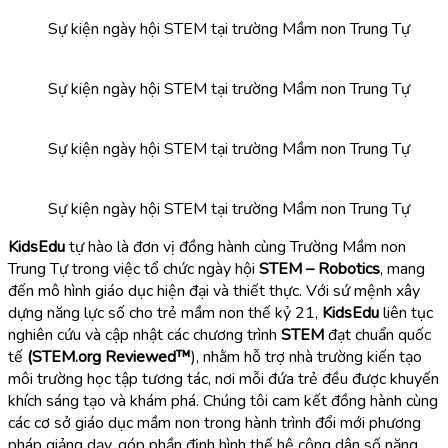
Sự kiện ngày hội STEM tại trường Mầm non Trung Tự
Sự kiện ngày hội STEM tại trường Mầm non Trung Tự
Sự kiện ngày hội STEM tại trường Mầm non Trung Tự
Sự kiện ngày hội STEM tại trường Mầm non Trung Tự
KidsEdu
tự hào là đơn vị đồng hành cùng Trường Mầm non
Trung Tự trong việc tổ chức ngày hội
STEM – Robotics
, mang
đến mô hình giáo dục hiện đại và thiết thực. Với sứ mệnh xây
dựng năng lực số cho trẻ mầm non thế kỷ 21,
KidsEdu
liên tục
nghiên cứu và cập nhật các chương trình
STEM
đạt chuẩn quốc
tế
(STEM.org Reviewed™
), nhằm hỗ trợ nhà trường kiến tạo
môi trường học tập tương tác, nơi mỗi đứa trẻ đều được khuyến
khích sáng tạo và khám phá. Chúng tôi cam kết đồng hành cùng
các cơ sở giáo dục mầm non trong hành trình đổi mới phương
pháp giảng dạy, góp phần định hình thế hệ công dân số năng