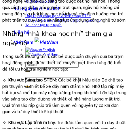
công nghệ và giáo dục sáng tạo được kết nối hài hòa. Thông
Tài Nguyên STEM
qua các hoạt động trải nghiệm trực quan, ngày hội không chỉ
Tài nguyên AI+STEM
mang đến sân chơi khoa học bổ ích mà còn định hướng cho trẻ
Ứng Dụng công nghệ AR/VR trong STEM
phát triển tư duy logic và năng lực ứng dụng công nghệ từ sớm.
Kế hoạch bài học STEM và hoạt động trong lớp
Tour học tập trực tuyến
Những “nhà khoa học nhí” tham gia
Liên hệ
ngày hội
VietNam
English
VietNam
Trong suốt chương trình, các bé được luân chuyển qua ba trạm
hoạt động chính, được thiết kế chuyên biệt theo từng độ tuổi
Search
để tối ưu hóa trải nghiệm học tập:
for:
🔹
Khu vực Sáng tạo STEM
: Các bé khối Mẫu giáo Bé chế tạo
Search
for:
phi thuyền và thiết kế xe đẩy nam châm; khối Nhỡ lắp ráp máy
hút bụi và chế tạo máy năng lượng; trong khi khối Lớn tập trung
vào sáng tạo đèn đường và thiết kế nhà năng lượng mặt trời.
Quá trình lắp ráp giúp trẻ làm quen với nguyên lý cơ khí đơn
giản và tư duy thiết kế kỹ thuật.
🔹
Khu vực Lập trình mTiny
: Trẻ được làm quen với tư duy thuật
toán thông qua các nhiệm vụ thực tế như lập trình cảm xúc