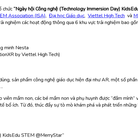
ổ chức
“Ngày hội Công nghệ (Technology Immersion Day) KidsE
TEM Association (ISA)
,
Đại học Giáo dục
,
Viettel High Tech
và
M
trải nghiệm các hoạt động thông qua 6 khu vực trải nghiệm bao gồ
ng minh Nesta
tionXR by Viettel High Tech)
đồ dùng, sản phẩm công nghệ giáo dục hiện đại như AR, một số phầ
m…
áo viên mầm non, các bé mầm non và phụ huynh được “đắm mình” vào
 bổ ích. Từ đó, thúc đẩy sự tò mò khám phá và phát triển những kỹ
ay) KidsEdu STEM @MerryStar”