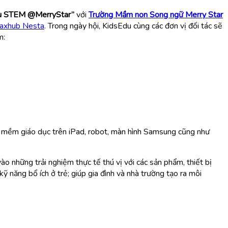
du STEM @MerryStar”
với
Trường Mầm non Song ngữ Merry Star
axhub Nesta
.
Trong ngày hội, KidsEdu cùng các đơn vị đối tác sẽ
m:
n mềm giáo dục trên iPad, robot, màn hình Samsung cũng như
 những trải nghiệm thực tế thú vị với các sản phẩm, thiết bị
 năng bổ ích ở trẻ; giúp gia đình và nhà trường tạo ra môi