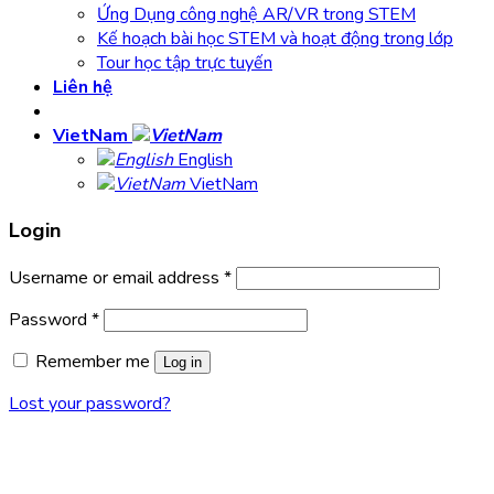
Ứng Dụng công nghệ AR/VR trong STEM
Kế hoạch bài học STEM và hoạt động trong lớp
Tour học tập trực tuyến
Liên hệ
VietNam
English
VietNam
Login
Username or email address
*
Password
*
Remember me
Log in
Lost your password?
1900 0362
Contact
Messenger