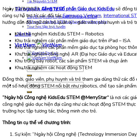
Tài Nguyên STEM
Ngày 02/8/2023,
Công ty Cổ phần Giáo dục KidsEdu
sẽ đồng
t
Tài nguyên AI+STEM
cùng sự
hỗ trợ từ các đối
tác
Samsung Vietnam
,
International S
Ứng Dụng công nghệ AR/VR trong STEM
hướng dẫn đội ngũ cán bộ quản lý – giáo viên, phụ huynh và trẻ 
Kế hoạch bài học STEM và hoạt động trong lớp
Tour học tập trực tuyến
Khu trải nghiệm KidsEdu STEM – Robotics
Liên hệ
Khu trải nghiệm các phần mềm giáo dục trên iPad – ISA
VietNam
Khu trải nghiệm các phần mềm giáo dục tại phòng học thô
English
Khu trải nghiệm công nghệ AR (Đại học Giáo dục và Educa
VietNam
Khu trưng bày robot, các sản phẩm STEM và chụp ảnh
Khu trải nghiệm các hoạt động STEM
Search
for:
Đồng thời, giáo viên, phụ huynh và trẻ tham gia dùng thử các 
Search
một số hoạt động STEM nổi bật như robotics, chế tạo sản phẩ
for:
“Ngày hội Công nghệ KidsEdu STEM @MerryStar”
là nơi các gi
công nghệ giáo dục hiện đại cũng như các hoạt động STEM thực tế
trường học tập tương tác, thông minh cho trẻ.
Thông tin cụ thể về chương trình:
Sự kiện: “Ngày hội Công nghệ (Technology Immersion D