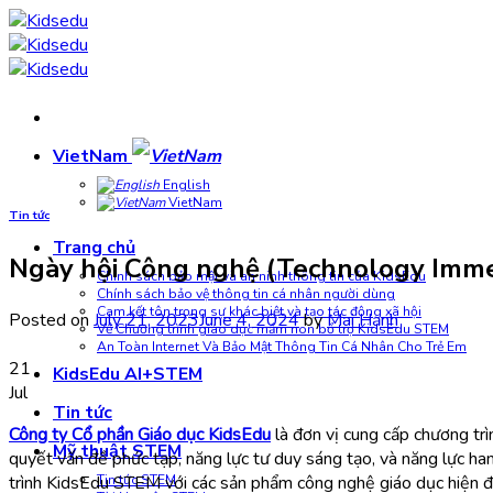
Skip
to
content
VietNam
English
VietNam
Tin tức
Trang chủ
Ngày hội Công nghệ (Technology Imm
Chính sách bảo mật và an ninh thông tin của KidsEdu
Chính sách bảo vệ thông tin cá nhân người dùng
Cam kết tôn trọng sự khác biệt và tạo tác động xã hội
Posted on
July 21, 2023
June 4, 2024
by
Mai Hạnh
Về Chương trình giáo dục mầm non bổ trợ KidsEdu STEM
An Toàn Internet Và Bảo Mật Thông Tin Cá Nhân Cho Trẻ Em
21
KidsEdu AI+STEM
Jul
Tin tức
Công ty Cổ phần Giáo dục KidsEdu
là đơn vị
cung cấp chương tr
Mỹ thuật STEM
quyết vấn đề phức tạp, năng lực tư duy sáng tạo, và năng lực h
trình KidsEdu STEM với các sản phẩm công nghệ giáo dục hiện đại,
Tin tức STEM