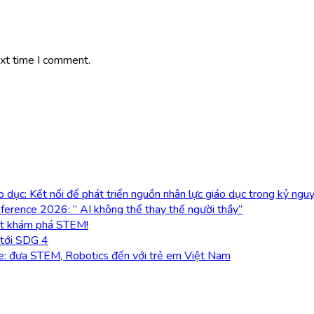
ext time I comment.
dục: Kết nối để phát triển nguồn nhân lực giáo dục trong kỷ ngu
ference 2026: ” AI không thể thay thế người thầy”
ột khám phá STEM!
 tới SDG 4
ve: đưa STEM, Robotics đến với trẻ em Việt Nam