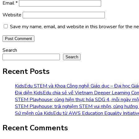
Email
*
Website
Save my name, email, and website in this browser for the n
Search
Search
Recent Posts
KidsEdu STEM và Khoa Công nghệ Giáo dục – Đại học Giáo 
Đại diện KidsEdu chia sẻ về Vietnam Deeper Learning Con
STEM Playhouse: cùng hiện thực hóa SDG 4, mỗi ngày m
STEM Playhouse: trải nghiệm STEM vui nhộn, cùng hướng
Sứ mệnh của KidsEdu từ AWS Education Equality Initiati
Recent Comments