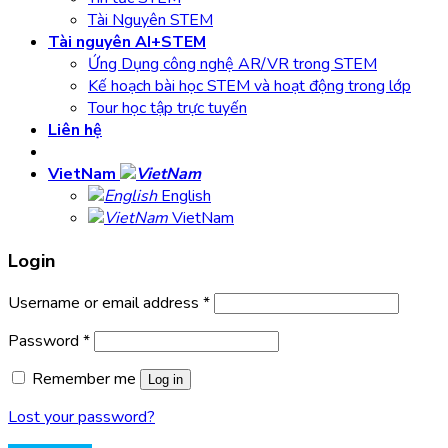
Tài Nguyên STEM
Tài nguyên AI+STEM
Ứng Dụng công nghệ AR/VR trong STEM
Kế hoạch bài học STEM và hoạt động trong lớp
Tour học tập trực tuyến
Liên hệ
VietNam
English
VietNam
Login
Username or email address
*
Password
*
Remember me
Log in
Lost your password?