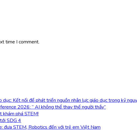
ext time I comment.
dục: Kết nối để phát triển nguồn nhân lực giáo dục trong kỷ ngu
ference 2026: ” AI không thể thay thế người thầy”
ột khám phá STEM!
 tới SDG 4
ve: đưa STEM, Robotics đến với trẻ em Việt Nam