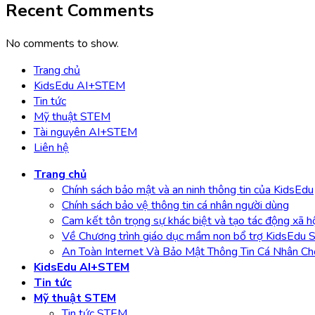
Recent Comments
No comments to show.
Trang chủ
KidsEdu AI+STEM
Tin tức
Mỹ thuật STEM
Tài nguyên AI+STEM
Liên hệ
Trang chủ
Chính sách bảo mật và an ninh thông tin của KidsEdu
Chính sách bảo vệ thông tin cá nhân người dùng
Cam kết tôn trọng sự khác biệt và tạo tác động xã h
Về Chương trình giáo dục mầm non bổ trợ KidsEdu
An Toàn Internet Và Bảo Mật Thông Tin Cá Nhân Ch
KidsEdu AI+STEM
Tin tức
Mỹ thuật STEM
Tin tức STEM