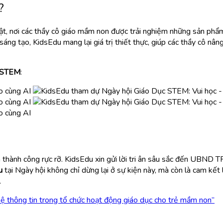
?
t, nơi các thầy cô giáo mầm non được trải nghiệm những sản phẩm 
áng tạo, KidsEdu mang lại giá trị thiết thực, giúp các thầy cô nâ
 STEM
:
thành công rực rỡ. KidsEdu xin gửi lời tri ân sâu sắc đến UBND T
u
tại Ngày hội không chỉ dừng lại ở sự kiện này, mà còn là cam kết l
.
thông tin trong tổ chức hoạt động giáo dục cho trẻ mầm non”