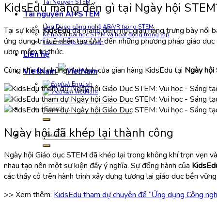
Tài Nguyên STEM
KidsEdu mang đến gì tại Ngày hội STEM
Tài nguyên AI+STEM
Ứng Dụng công nghệ AR/VR trong STEM
Tại sự kiện,
KidsEdu
đã mang đến một gian hàng trưng bày nổi bậ
Kế hoạch bài học STEM và hoạt động trong lớp
ứng dụng trí tuệ nhân tạo (AI) đến những phương pháp giáo dục s
Tour học tập trực tuyến
ươm mầm tri thức.
Liên hệ
Cùng nhìn lại những hình ảnh của gian hàng KidsEdu tại
Ngày hội
VietNam
English
VietNam
Search
for:
Ngày hội đã khép lại thành công
Search
for:
Ngày hội Giáo dục STEM đã khép lại trong không khí trọn vẹn và 
nhau tạo nên một sự kiện đầy ý nghĩa. Sự đồng hành của
KidsEd
các thầy cô trên hành trình xây dựng tương lai giáo dục bền vững
>> Xem thêm:
KidsEdu tham dự chuyên đề “Ứng dụng Công nghệ 