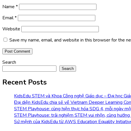
Name
*
Email
*
Website
Save my name, email, and website in this browser for the n
Search
Search
Recent Posts
KidsEdu STEM và Khoa Công nghệ Giáo dục – Đại học Giáo 
Đại diện KidsEdu chia sẻ về Vietnam Deeper Learning Con
STEM Playhouse: cùng hiện thực hóa SDG 4, mỗi ngày m
STEM Playhouse: trải nghiệm STEM vui nhộn, cùng hướng
Sứ mệnh của KidsEdu từ AWS Education Equality Initiati