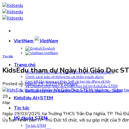
Skip
to
content
VietNam
English
VietNam
Tin tức
Trang chủ
KidsEdu tham dự Ngày hội Giáo Dục ST
Chính sách bảo mật và an ninh thông tin của KidsEdu
Chính sách bảo vệ thông tin cá nhân người dùng
Cam kết tôn trọng sự khác biệt và tạo tác động xã hội
Posted on
March 29, 2025
by
longpv
Về Chương trình giáo dục mầm non bổ trợ KidsEdu STEM
An Toàn Internet Và Bảo Mật Thông Tin Cá Nhân Cho Trẻ Em
29
KidsEdu AI+STEM
Mar
Tin tức
Ngày 29/03/2025, tại Trường THCS Trần Đại Nghĩa, TP. Thủ Đ
Mỹ thuật STEM
Ủy ban Nhân dân TP. Thủ Đức tổ chức, với sự góp mặt của
9 đơn
Tin tức STEM