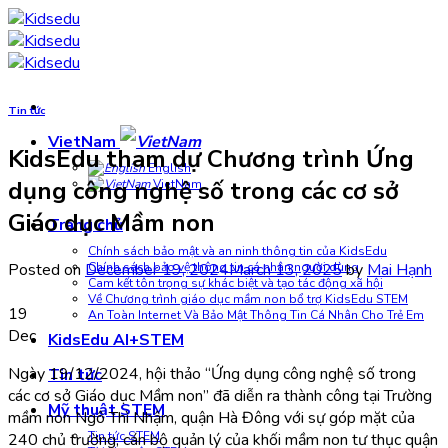
Skip
to
content
Tin tức
VietNam
KidsEdu tham dự Chương trình Ứng
English
dụng công nghệ số trong các cơ sở
VietNam
Giáo dục Mầm non
Trang chủ
Chính sách bảo mật và an ninh thông tin của KidsEdu
Posted on
December 19, 2024
March 13, 2025
by
Mai Hạnh
Chính sách bảo vệ thông tin cá nhân người dùng
Cam kết tôn trọng sự khác biệt và tạo tác động xã hội
Về Chương trình giáo dục mầm non bổ trợ KidsEdu STEM
19
An Toàn Internet Và Bảo Mật Thông Tin Cá Nhân Cho Trẻ Em
Dec
KidsEdu AI+STEM
Ngày 19/12/2024, hội thảo “Ứng dụng công nghệ số trong
Tin tức
các cơ sở Giáo dục Mầm non” đã diễn ra thành công tại Trường
Mỹ thuật STEM
mầm non Ngô Thì Nhậm, quận Hà Đông với sự góp mặt của
Tin tức STEM
240 chủ trường, cán bộ quản lý của khối mầm non tư thục quận