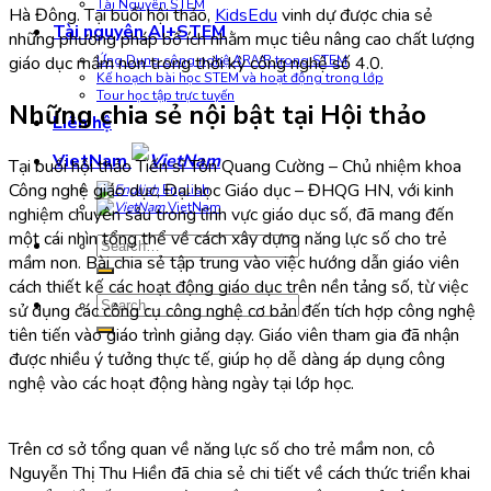
Tài Nguyên STEM
Hà Đông. Tại buổi hội thảo,
KidsEdu
vinh dự được chia sẻ
Tài nguyên AI+STEM
những phương pháp bổ ích nhằm mục tiêu nâng cao chất lượng
giáo dục mầm non trong thời kỳ công nghệ số 4.0.
Ứng Dụng công nghệ AR/VR trong STEM
Kế hoạch bài học STEM và hoạt động trong lớp
Tour học tập trực tuyến
Những chia sẻ nội bật tại Hội thảo
Liên hệ
VietNam
Tại buổi hội thảo Tiến sĩ Tôn Quang Cường – Chủ nhiệm khoa
Công nghệ giáo dục, Đại học Giáo dục – ĐHQG HN, với kinh
English
VietNam
nghiệm chuyên sâu trong lĩnh vực giáo dục số, đã mang đến
một cái nhìn tổng thể về cách xây dựng năng lực số cho trẻ
Search
mầm non. Bài chia sẻ tập trung vào việc hướng dẫn giáo viên
for:
cách thiết kế các hoạt động giáo dục trên nền tảng số, từ việc
Search
sử dụng các công cụ công nghệ cơ bản đến tích hợp công nghệ
for:
tiên tiến vào giáo trình giảng dạy. Giáo viên tham gia đã nhận
được nhiều ý tưởng thực tế, giúp họ dễ dàng áp dụng công
nghệ vào các hoạt động hàng ngày tại lớp học.
Trên cơ sở tổng quan về năng lực số cho trẻ mầm non, cô
Nguyễn Thị Thu Hiền đã chia sẻ chi tiết về cách thức triển khai