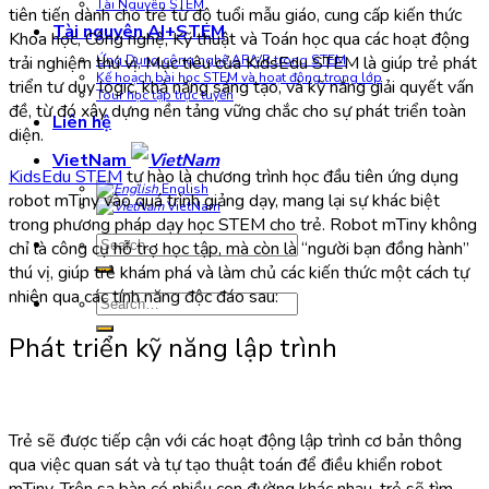
Tài Nguyên STEM
tiên tiến dành cho trẻ từ độ tuổi mẫu giáo, cung cấp kiến thức
Tài nguyên AI+STEM
Khoa học, Công nghệ, Kỹ thuật và Toán học qua các hoạt động
trải nghiệm thú vị. Mục tiêu của KidsEdu STEM là giúp trẻ phát
Ứng Dụng công nghệ AR/VR trong STEM
Kế hoạch bài học STEM và hoạt động trong lớp
triển tư duy logic, khả năng sáng tạo, và kỹ năng giải quyết vấn
Tour học tập trực tuyến
đề, từ đó xây dựng nền tảng vững chắc cho sự phát triển toàn
Liên hệ
diện.
VietNam
KidsEdu STEM
tự hào là chương trình học đầu tiên ứng dụng
English
robot mTiny vào quá trình giảng dạy, mang lại sự khác biệt
VietNam
trong phương pháp dạy học STEM cho trẻ. Robot mTiny không
Search
chỉ là công cụ hỗ trợ học tập, mà còn là “người bạn đồng hành”
for:
thú vị, giúp trẻ khám phá và làm chủ các kiến thức một cách tự
nhiên qua các tính năng độc đáo sau:
Search
for:
Phát triển kỹ năng lập trình
Trẻ sẽ được tiếp cận với các hoạt động lập trình cơ bản thông
qua việc quan sát và tự tạo thuật toán để điều khiển robot
mTiny. Trên sa bàn có nhiều con đường khác nhau, trẻ sẽ tìm