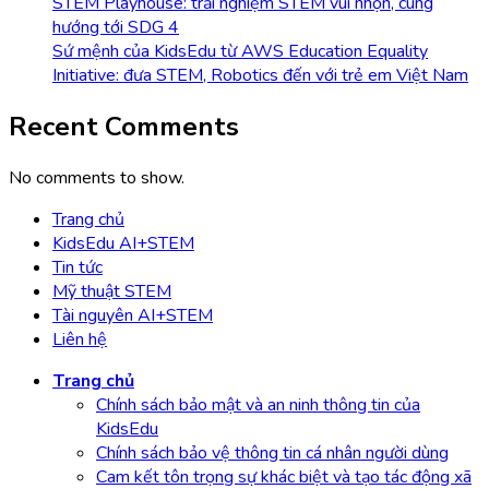
STEM Playhouse: trải nghiệm STEM vui nhộn, cùng
hướng tới SDG 4
Sứ mệnh của KidsEdu từ AWS Education Equality
Initiative: đưa STEM, Robotics đến với trẻ em Việt Nam
Recent Comments
No comments to show.
Trang chủ
KidsEdu AI+STEM
Tin tức
Mỹ thuật STEM
Tài nguyên AI+STEM
Liên hệ
Trang chủ
Chính sách bảo mật và an ninh thông tin của
KidsEdu
Chính sách bảo vệ thông tin cá nhân người dùng
Cam kết tôn trọng sự khác biệt và tạo tác động xã