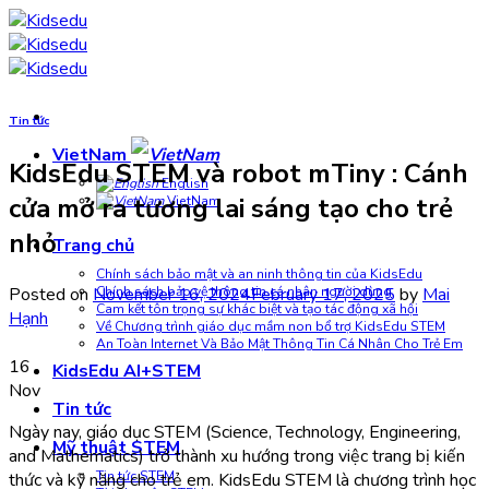
Skip
to
content
Tin tức
VietNam
KidsEdu STEM và robot mTiny : Cánh
English
cửa mở ra tương lai sáng tạo cho trẻ
VietNam
nhỏ
Trang chủ
Chính sách bảo mật và an ninh thông tin của KidsEdu
Posted on
November 16, 2024
February 17, 2025
by
Mai
Chính sách bảo vệ thông tin cá nhân người dùng
Cam kết tôn trọng sự khác biệt và tạo tác động xã hội
Hạnh
Về Chương trình giáo dục mầm non bổ trợ KidsEdu STEM
An Toàn Internet Và Bảo Mật Thông Tin Cá Nhân Cho Trẻ Em
16
KidsEdu AI+STEM
Nov
Tin tức
Ngày nay, giáo dục STEM (Science, Technology, Engineering,
Mỹ thuật STEM
and Mathematics) trở thành xu hướng trong việc trang bị kiến
Tin tức STEM
thức và kỹ năng cho trẻ em. KidsEdu STEM là chương trình học