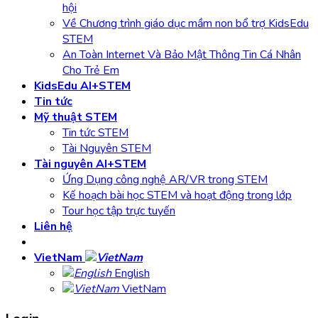
hội
Về Chương trình giáo dục mầm non bổ trợ KidsEdu
STEM
An Toàn Internet Và Bảo Mật Thông Tin Cá Nhân
Cho Trẻ Em
KidsEdu AI+STEM
Tin tức
Mỹ thuật STEM
Tin tức STEM
Tài Nguyên STEM
Tài nguyên AI+STEM
Ứng Dụng công nghệ AR/VR trong STEM
Kế hoạch bài học STEM và hoạt động trong lớp
Tour học tập trực tuyến
Liên hệ
VietNam
English
VietNam