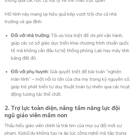
thông qua các học cụ vật lý và thẻ màu trực quan
.
Mô hình này mang lại hiệu quả kép vượt trội cho cả nhà
trường và gia đình:
Đối với nhà trường:
Tối ưu hóa triệt để chi phí vận hành,
giúp các cơ sở giáo dục triển khai chương trình chuẩn quốc
tế mà không cần đầu tư hệ thống phòng Lab hay máy tính
bảng đắt đỏ
.
Đối với phụ huynh:
Giải quyết triệt để bài toán “nghiện
màn hình” – một nỗi lo lớn của cha mẹ trong kỷ nguyên số,
giúp trẻ phát triển tư duy thuật toán tự nhiên qua các hoạt
động tương tác thể chất
.
2. Trợ lực toàn diện, nâng tầm năng lực đội
ngũ giáo viên mầm non
Thấu hiểu giáo viên chính là trái tim của mọi sự đổi mới sư
phạm, KidsEdu không tạo ra áp lực công nghệ mà tập trung