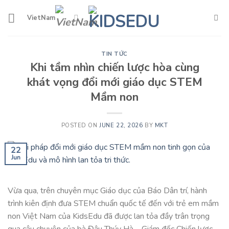
Skip
to
VietNam
content
TIN TỨC
Khi tầm nhìn chiến lược hòa cùng
khát vọng đổi mới giáo dục STEM
Mầm non
POSTED ON
JUNE 22, 2026
BY
MKT
22
Jun
Vừa qua, trên chuyên mục Giáo dục của Báo Dân trí, hành
trình kiên định đưa STEM chuẩn quốc tế đến với trẻ em mầm
non Việt Nam của KidsEdu đã được lan tỏa đầy trân trọng
qua câu chuyện của bà Đậu Thúy Hà – Giám đốc Chiến lược