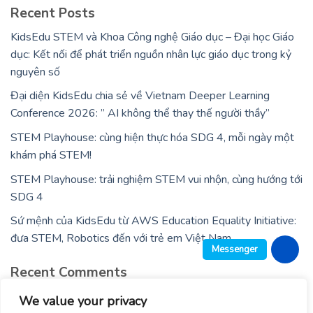
Recent Posts
KidsEdu STEM và Khoa Công nghệ Giáo dục – Đại học Giáo
dục: Kết nối để phát triển nguồn nhân lực giáo dục trong kỷ
nguyên số
Đại diện KidsEdu chia sẻ về Vietnam Deeper Learning
Conference 2026: ” AI không thể thay thế người thầy”
STEM Playhouse: cùng hiện thực hóa SDG 4, mỗi ngày một
khám phá STEM!
STEM Playhouse: trải nghiệm STEM vui nhộn, cùng hướng tới
SDG 4
Sứ mệnh của KidsEdu từ AWS Education Equality Initiative:
đưa STEM, Robotics đến với trẻ em Việt Nam
Messenger
Recent Comments
No comments to show.
We value your privacy