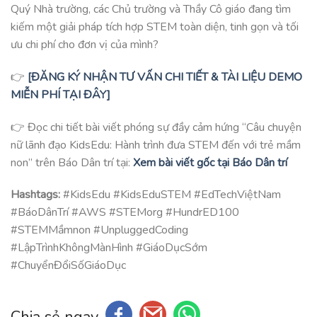
Quý Nhà trường, các Chủ trường và Thầy Cô giáo đang tìm
kiếm một giải pháp tích hợp STEM toàn diện, tinh gọn và tối
ưu chi phí cho đơn vị của mình?
👉
[ĐĂNG KÝ NHẬN TƯ VẤN CHI TIẾT & TÀI LIỆU DEMO
MIỄN PHÍ TẠI ĐÂY]
👉 Đọc chi tiết bài viết phóng sự đầy cảm hứng “Câu chuyện
nữ lãnh đạo KidsEdu: Hành trình đưa STEM đến với trẻ mầm
non” trên Báo Dân trí tại:
Xem bài viết gốc tại Báo Dân trí
Hashtags:
#KidsEdu #KidsEduSTEM #EdTechViệtNam
#BáoDânTrí #AWS #STEMorg #HundrED100
#STEMMầmnon #UnpluggedCoding
#LậpTrìnhKhôngMànHình #GiáoDụcSớm
#ChuyểnĐổiSốGiáoDục