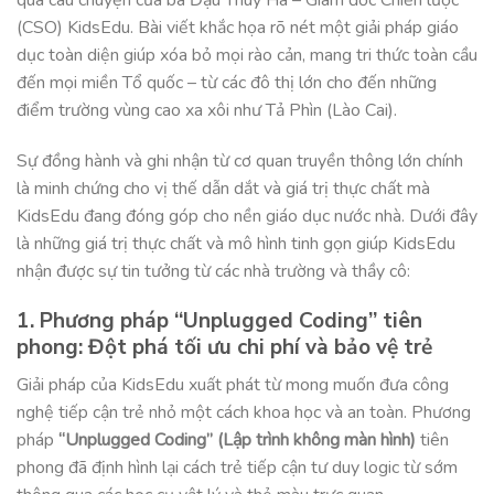
(CSO) KidsEdu
. Bài viết khắc họa rõ nét một giải pháp giáo
dục toàn diện giúp xóa bỏ mọi rào cản, mang tri thức toàn cầu
đến mọi miền Tổ quốc – từ các đô thị lớn cho đến những
điểm trường vùng cao xa xôi như Tả Phìn (Lào Cai)
.
Sự đồng hành và ghi nhận từ cơ quan truyền thông lớn chính
là minh chứng cho vị thế dẫn dắt và giá trị thực chất mà
KidsEdu đang đóng góp cho nền giáo dục nước nhà
. Dưới đây
là những giá trị thực chất và mô hình tinh gọn giúp KidsEdu
nhận được sự tin tưởng từ các nhà trường và thầy cô
:
1. Phương pháp “Unplugged Coding” tiên
phong: Đột phá tối ưu chi phí và bảo vệ trẻ
Giải pháp của KidsEdu xuất phát từ mong muốn đưa công
nghệ tiếp cận trẻ nhỏ một cách khoa học và an toàn
. Phương
pháp
“Unplugged Coding” (Lập trình không màn hình)
tiên
phong đã định hình lại cách trẻ tiếp cận tư duy logic từ sớm